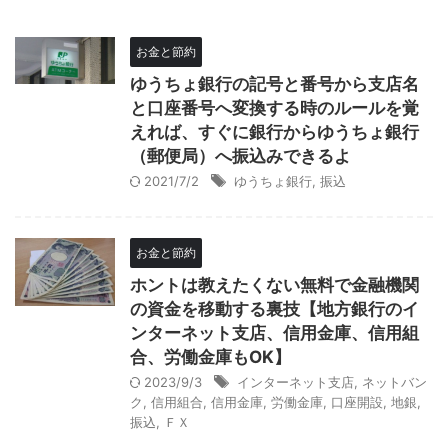
お金と節約
ゆうちょ銀行の記号と番号から支店名
と口座番号へ変換する時のルールを覚
えれば、すぐに銀行からゆうちょ銀行
（郵便局）へ振込みできるよ
2021/7/2
ゆうちょ銀行
,
振込
お金と節約
ホントは教えたくない無料で金融機関
の資金を移動する裏技【地方銀行のイ
ンターネット支店、信用金庫、信用組
合、労働金庫もOK】
2023/9/3
インターネット支店
,
ネットバン
ク
,
信用組合
,
信用金庫
,
労働金庫
,
口座開設
,
地銀
,
振込
,
ＦＸ