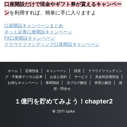
口座開設だけで現金やギフト券が貰えるキャンペー
ン
を利用すれば、簡単に手に入りますよ
口座開設キャンペーンまとめ
ネット証券口座開設キャンペーン
FX口座開設キャンペーン
クラウドファンディング口座開設キャンペーン
ホーム
定期預金
キャンペーン
投資
クラウドファンディン
グ・不動産デジタル証券
お金と節約
サービス
高金利定期預金
お得なキャンペーン
幕間雑談
当ブログ解説
管理人解説
感
想・問合せ
１億円を貯めてみよう！chapter2
© 2011 spike