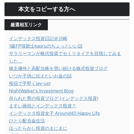
本文をコピーする方へ
厳選相互リンク
インデックス投資日記＠川崎
1級FP技能士kaoruのちょっといい話
サラリーマンが株式投資でセミリタイアを目指してみま
した。
株主優待と高配当株を買い続ける株式投資ブログ
いつか子供に伝えたいお金の話
投信で手堅くlay-up!
NightWalker's Investment Blog
吊られた男の投資ブログ (インデックス投資)
ますい画伯とインデックス投資？
インデックス投資女子 Around40 Happy Life
ひとり配当金生活
ほったらかし投資のまにまに