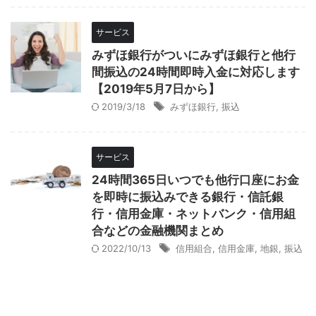
サービス
みずほ銀行がついにみずほ銀行と他行
間振込の24時間即時入金に対応します
【2019年5月7日から】
2019/3/18
みずほ銀行
,
振込
サービス
24時間365日いつでも他行口座にお金
を即時に振込みできる銀行・信託銀
行・信用金庫・ネットバンク・信用組
合などの金融機関まとめ
2022/10/13
信用組合
,
信用金庫
,
地銀
,
振込