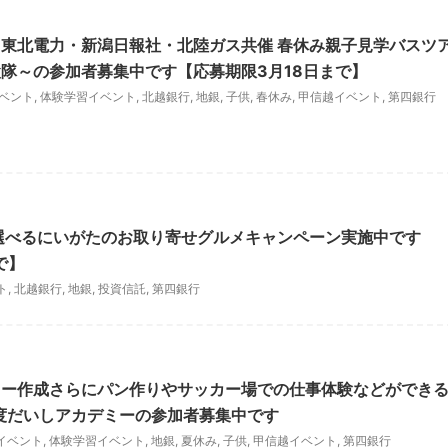
東北電力・新潟日報社・北陸ガス共催 春休み親子見学バスツ
隊～の参加者募集中です【応募期限3月18日まで】
ベント
,
体験学習イベント
,
北越銀行
,
地銀
,
子供
,
春休み
,
甲信越イベント
,
第四銀行
選べるにいがたのお取り寄せグルメキャンペーン実施中です
で】
ト
,
北越銀行
,
地銀
,
投資信託
,
第四銀行
カー作成さらにパン作りやサッカー場での仕事体験などができ
度だいしアカデミーの参加者募集中です
イベント
,
体験学習イベント
,
地銀
,
夏休み
,
子供
,
甲信越イベント
,
第四銀行