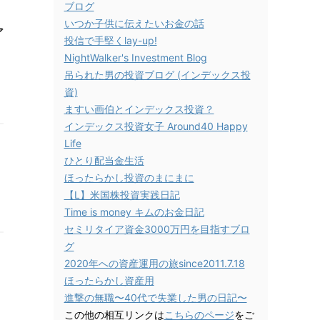
ブログ
いつか子供に伝えたいお金の話
ア
投信で手堅くlay-up!
NightWalker's Investment Blog
吊られた男の投資ブログ (インデックス投
資)
ますい画伯とインデックス投資？
インデックス投資女子 Around40 Happy
Life
ひとり配当金生活
ほったらかし投資のまにまに
【L】米国株投資実践日記
Time is money キムのお金日記
セミリタイア資金3000万円を目指すブロ
グ
2020年への資産運用の旅since2011.7.18
る
ほったらかし資産用
進撃の無職〜40代で失業した男の日記〜
この他の相互リンクは
こちらのページ
をご