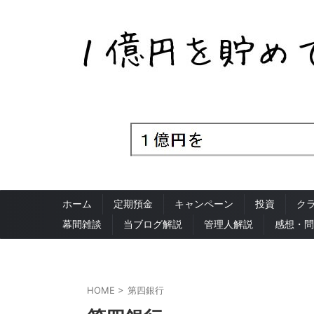
ホーム
定期預金
キャンペーン
投資
ク
幕間雑談
当ブログ解説
管理人解説
感想・問
HOME
>
第四銀行