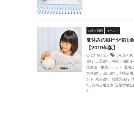
お金と節約
イベント
夏休みの銀行や信用
【2019年版】
2019/7/25
JA
,
SMB
銀行
,
三重銀行
,
中国・四国イ
北海道・東北イベント
,
北海
宮崎銀行
,
山口銀行
,
岡崎信用
ント
,
東邦銀行
,
武蔵野銀行
,
行
,
豊橋信用金庫
,
近畿労働金
行