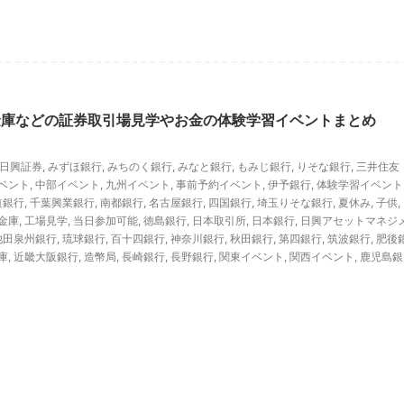
金庫などの証券取引場見学やお金の体験学習イベントまとめ
C日興証券
,
みずほ銀行
,
みちのく銀行
,
みなと銀行
,
もみじ銀行
,
りそな銀行
,
三井住友
ベント
,
中部イベント
,
九州イベント
,
事前予約イベント
,
伊予銀行
,
体験学習イベント
道銀行
,
千葉興業銀行
,
南都銀行
,
名古屋銀行
,
四国銀行
,
埼玉りそな銀行
,
夏休み
,
子供
,
金庫
,
工場見学
,
当日参加可能
,
徳島銀行
,
日本取引所
,
日本銀行
,
日興アセットマネジ
池田泉州銀行
,
琉球銀行
,
百十四銀行
,
神奈川銀行
,
秋田銀行
,
第四銀行
,
筑波銀行
,
肥後
庫
,
近畿大阪銀行
,
造幣局
,
長崎銀行
,
長野銀行
,
関東イベント
,
関西イベント
,
鹿児島銀