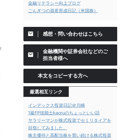
金融リテラシー向上ブログ
ごんぎつの資産形成日記（米国株）
感想・問い合わせはこちら
銀
金融機関や証券会社などのご
担当者様へ
本文をコピーする方へ
厳選相互リンク
インデックス投資日記＠川崎
1級FP技能士kaoruのちょっといい話
サラリーマンが株式投資でセミリタイアを
目指してみました。
株主優待と高配当株を買い続ける株式投資