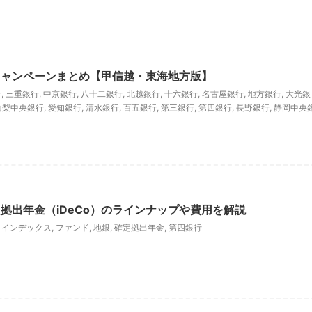
キャンペーンまとめ【甲信越・東海地方版】
行
,
三重銀行
,
中京銀行
,
八十二銀行
,
北越銀行
,
十六銀行
,
名古屋銀行
,
地方銀行
,
大光銀
山梨中央銀行
,
愛知銀行
,
清水銀行
,
百五銀行
,
第三銀行
,
第四銀行
,
長野銀行
,
静岡中央
拠出年金（iDeCo）のラインナップや費用を解説
,
インデックス
,
ファンド
,
地銀
,
確定拠出年金
,
第四銀行