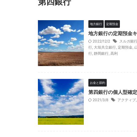
第四銀行
地方銀行
定期預金
地方銀行の定期預金
2022/12/2
スルガ銀
行
,
大垣共立銀行
,
定期預金
,
行
,
静岡銀行
,
高利
お金と節約
第四銀行の個人型確定
2021/3/8
アクティブ