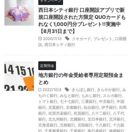
キャンペーン
西日本シティ銀行 口座開設アプリで新
規口座開設された方限定 QUOカードも
れなく1,000円分プレゼント!!実施中
【8月31日まで】
2020/7/13
クオカード
,
プレゼント
,
口座開
設
,
西日本シティ銀行
定期預金
地方銀行の年金受給者専用定期預金ま
とめ
2022/10/4
きらぼし銀行
,
きらやか銀行
,
み
ちのく銀行
,
みなと銀行
,
もみじ銀行
,
スルガ銀行
,
トマト銀行
,
七十七銀行
,
三重銀行
,
中京銀行
,
中国
銀行
,
京葉銀行
,
京都銀行
,
仙台銀行
,
伊予銀行
,
但馬
銀行
,
佐賀共栄銀行
,
佐賀銀行
,
八十二銀行
,
八千代
銀行
,
北九州銀行
,
北國銀行
,
北日本銀行
,
北洋銀行
,
北海道銀行
,
北都銀行
,
北陸銀行
,
十八銀行
,
十六銀
行
,
千葉興業銀行
,
千葉銀行
,
南日本銀行
,
南都銀行
,