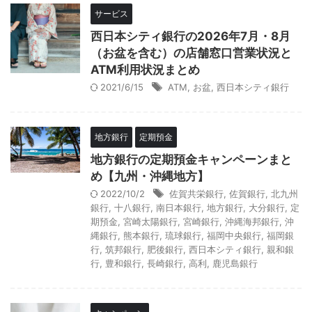
サービス
西日本シティ銀行の2026年7月・8月
（お盆を含む）の店舗窓口営業状況と
ATM利用状況まとめ
2021/6/15
ATM
,
お盆
,
西日本シティ銀行
地方銀行
定期預金
地方銀行の定期預金キャンペーンまと
め【九州・沖縄地方】
2022/10/2
佐賀共栄銀行
,
佐賀銀行
,
北九州
銀行
,
十八銀行
,
南日本銀行
,
地方銀行
,
大分銀行
,
定
期預金
,
宮崎太陽銀行
,
宮崎銀行
,
沖縄海邦銀行
,
沖
縄銀行
,
熊本銀行
,
琉球銀行
,
福岡中央銀行
,
福岡銀
行
,
筑邦銀行
,
肥後銀行
,
西日本シティ銀行
,
親和銀
行
,
豊和銀行
,
長崎銀行
,
高利
,
鹿児島銀行