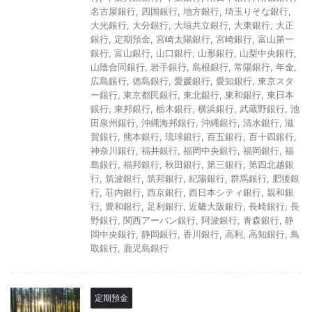
名古屋銀行
,
四国銀行
,
地方銀行
,
埼玉りそな銀行
,
大光銀行
,
大分銀行
,
大垣共立銀行
,
大東銀行
,
大正
銀行
,
定期預金
,
宮崎太陽銀行
,
宮崎銀行
,
富山第一
銀行
,
富山銀行
,
山口銀行
,
山形銀行
,
山梨中央銀行
,
山陰合同銀行
,
岩手銀行
,
島根銀行
,
常陽銀行
,
年金
,
広島銀行
,
徳島銀行
,
愛媛銀行
,
愛知銀行
,
東京スタ
ー銀行
,
東京都民銀行
,
東北銀行
,
東和銀行
,
東日本
銀行
,
東邦銀行
,
栃木銀行
,
横浜銀行
,
武蔵野銀行
,
池
田泉州銀行
,
沖縄海邦銀行
,
沖縄銀行
,
清水銀行
,
滋
賀銀行
,
熊本銀行
,
琉球銀行
,
百五銀行
,
百十四銀行
,
神奈川銀行
,
福井銀行
,
福岡中央銀行
,
福岡銀行
,
福
島銀行
,
福邦銀行
,
秋田銀行
,
第三銀行
,
第四北越銀
行
,
筑波銀行
,
筑邦銀行
,
紀陽銀行
,
群馬銀行
,
肥後銀
行
,
荘内銀行
,
西京銀行
,
西日本シティ銀行
,
親和銀
行
,
豊和銀行
,
足利銀行
,
近畿大阪銀行
,
長崎銀行
,
長
野銀行
,
関西アーバン銀行
,
阿波銀行
,
青森銀行
,
静
岡中央銀行
,
静岡銀行
,
香川銀行
,
高利
,
高知銀行
,
鳥
取銀行
,
鹿児島銀行
定期預金