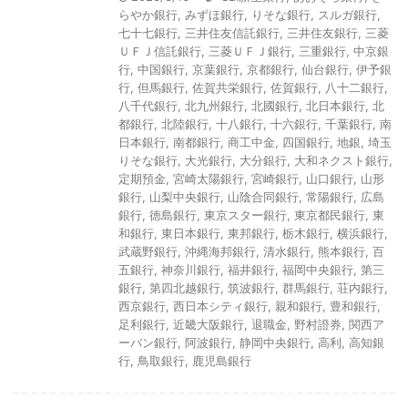
らやか銀行
,
みずほ銀行
,
りそな銀行
,
スルガ銀行
,
七十七銀行
,
三井住友信託銀行
,
三井住友銀行
,
三菱
ＵＦＪ信託銀行
,
三菱ＵＦＪ銀行
,
三重銀行
,
中京銀
行
,
中国銀行
,
京葉銀行
,
京都銀行
,
仙台銀行
,
伊予銀
行
,
但馬銀行
,
佐賀共栄銀行
,
佐賀銀行
,
八十二銀行
,
八千代銀行
,
北九州銀行
,
北國銀行
,
北日本銀行
,
北
都銀行
,
北陸銀行
,
十八銀行
,
十六銀行
,
千葉銀行
,
南
日本銀行
,
南都銀行
,
商工中金
,
四国銀行
,
地銀
,
埼玉
りそな銀行
,
大光銀行
,
大分銀行
,
大和ネクスト銀行
,
定期預金
,
宮崎太陽銀行
,
宮崎銀行
,
山口銀行
,
山形
銀行
,
山梨中央銀行
,
山陰合同銀行
,
常陽銀行
,
広島
銀行
,
徳島銀行
,
東京スター銀行
,
東京都民銀行
,
東
和銀行
,
東日本銀行
,
東邦銀行
,
栃木銀行
,
横浜銀行
,
武蔵野銀行
,
沖縄海邦銀行
,
清水銀行
,
熊本銀行
,
百
五銀行
,
神奈川銀行
,
福井銀行
,
福岡中央銀行
,
第三
銀行
,
第四北越銀行
,
筑波銀行
,
群馬銀行
,
荘内銀行
,
西京銀行
,
西日本シティ銀行
,
親和銀行
,
豊和銀行
,
足利銀行
,
近畿大阪銀行
,
退職金
,
野村證券
,
関西ア
ーバン銀行
,
阿波銀行
,
静岡中央銀行
,
高利
,
高知銀
行
,
鳥取銀行
,
鹿児島銀行