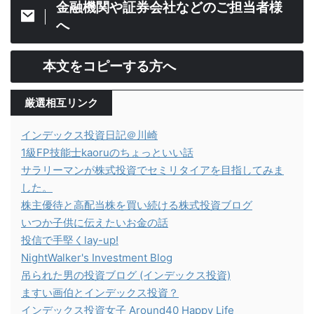
金融機関や証券会社などのご担当者様
へ
本文をコピーする方へ
厳選相互リンク
インデックス投資日記＠川崎
1級FP技能士kaoruのちょっといい話
サラリーマンが株式投資でセミリタイアを目指してみま
した。
株主優待と高配当株を買い続ける株式投資ブログ
いつか子供に伝えたいお金の話
投信で手堅くlay-up!
NightWalker's Investment Blog
吊られた男の投資ブログ (インデックス投資)
ますい画伯とインデックス投資？
インデックス投資女子 Around40 Happy Life