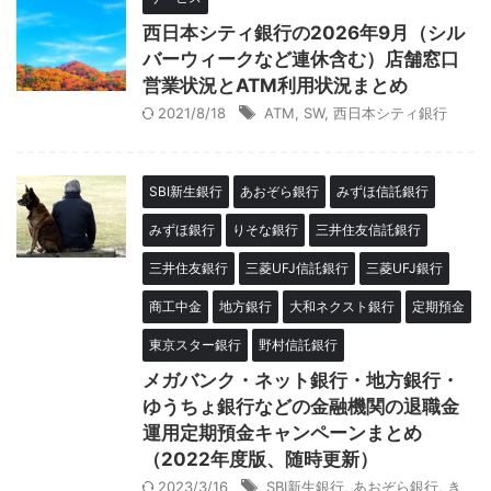
西日本シティ銀行の2026年9月（シル
バーウィークなど連休含む）店舗窓口
営業状況とATM利用状況まとめ
2021/8/18
ATM
,
SW
,
西日本シティ銀行
SBI新生銀行
あおぞら銀行
みずほ信託銀行
みずほ銀行
りそな銀行
三井住友信託銀行
三井住友銀行
三菱UFJ信託銀行
三菱UFJ銀行
商工中金
地方銀行
大和ネクスト銀行
定期預金
東京スター銀行
野村信託銀行
メガバンク・ネット銀行・地方銀行・
ゆうちょ銀行などの金融機関の退職金
運用定期預金キャンペーンまとめ
（2022年度版、随時更新）
2023/3/16
SBI新生銀行
,
あおぞら銀行
,
き