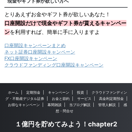
現金やギフト券が欲しい方へ
とりあえずお金やギフト券が欲しいあなた！
口座開設だけで現金やギフト券が貰えるキャンペー
ン
を利用すれば、簡単に手に入りますよ
口座開設キャンペーンまとめ
ネット証券口座開設キャンペーン
FX口座開設キャンペーン
クラウドファンディング口座開設キャンペーン
ホーム
定期預金
キャンペーン
投資
クラウドファンディン
グ・不動産デジタル証券
お金と節約
サービス
高金利定期預金
お得なキャンペーン
幕間雑談
当ブログ解説
管理人解説
感
想・問合せ
１億円を貯めてみよう！chapter2