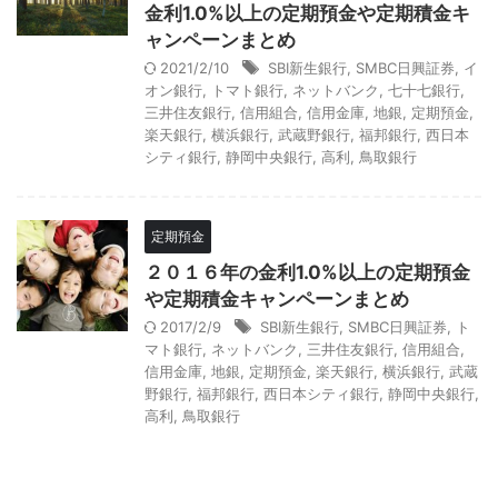
金利1.0%以上の定期預金や定期積金キ
ャンペーンまとめ
2021/2/10
SBI新生銀行
,
SMBC日興証券
,
イ
オン銀行
,
トマト銀行
,
ネットバンク
,
七十七銀行
,
三井住友銀行
,
信用組合
,
信用金庫
,
地銀
,
定期預金
,
楽天銀行
,
横浜銀行
,
武蔵野銀行
,
福邦銀行
,
西日本
シティ銀行
,
静岡中央銀行
,
高利
,
鳥取銀行
定期預金
２０１６年の金利1.0%以上の定期預金
や定期積金キャンペーンまとめ
2017/2/9
SBI新生銀行
,
SMBC日興証券
,
ト
マト銀行
,
ネットバンク
,
三井住友銀行
,
信用組合
,
信用金庫
,
地銀
,
定期預金
,
楽天銀行
,
横浜銀行
,
武蔵
野銀行
,
福邦銀行
,
西日本シティ銀行
,
静岡中央銀行
,
高利
,
鳥取銀行