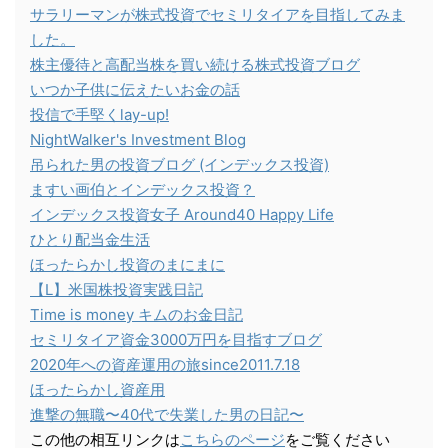
サラリーマンが株式投資でセミリタイアを目指してみま
した。
株主優待と高配当株を買い続ける株式投資ブログ
いつか子供に伝えたいお金の話
投信で手堅くlay-up!
NightWalker's Investment Blog
吊られた男の投資ブログ (インデックス投資)
ますい画伯とインデックス投資？
インデックス投資女子 Around40 Happy Life
ひとり配当金生活
ほったらかし投資のまにまに
【L】米国株投資実践日記
Time is money キムのお金日記
セミリタイア資金3000万円を目指すブログ
2020年への資産運用の旅since2011.7.18
ほったらかし資産用
進撃の無職〜40代で失業した男の日記〜
この他の相互リンクは
こちらのページ
をご覧ください