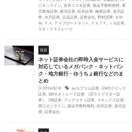
三オンライン
,
岩井コスモ証券
,
振込手数料無料
,
東
京東海証券
,
東洋証券
,
松井証券
,
極東証券
,
楽天証
券
,
水戸証券
,
立花証券
,
証券会社
,
野村證券
,
ＤＭ
Ｍ
,
ＦＸ
,
ＦＸブロードネット
,
ＦＸＴＦ
,
ＩＧ証券
,
ＳＢＩＦＸトレード
投資
ネット証券会社の即時入金サービスに
対応しているメガバンク・ネットバン
ク・地方銀行・ゆうちょ銀行などのま
とめ
2024/6/18
auカブコム証券
,
GMOクリック
証券
,
SBIネオトレード証券 （旧ライブスター証
券）
,
SBI証券
,
フィデリティ証券
,
マネックス証券
,
岡三オンライン
,
振込手数料無料
,
松井証券
,
楽天証
券
,
証券会社