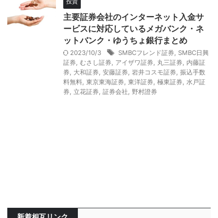
投資
主要証券会社のインターネット入金サ
ービスに対応しているメガバンク・ネ
ットバンク・ゆうちょ銀行まとめ
2023/10/3
SMBCフレンド証券
,
SMBC日興
証券
,
むさし証券
,
アイザワ証券
,
丸三証券
,
内藤証
券
,
大和証券
,
安藤証券
,
岩井コスモ証券
,
振込手数
料無料
,
東京東海証券
,
東洋証券
,
極東証券
,
水戸証
券
,
立花証券
,
証券会社
,
野村證券
新着相互リンク