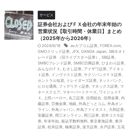
サービス
証券会社およびＦＸ会社の年末年始の
営業状況【取引時間・休業日】まとめ
（2025年から2026年）
2024/6/18
auカブコム証券
,
FOREX.com
,
GMOクリック証券
,
JFX
,
OANDA Japan
,
SBIネオト
レード証券 （旧ライブスター証券）
,
SBI証券
,
SMBCフレンド証券
,
SMBC日興証券
,
ひまわり証券
,
みんなのＦＸ
,
むさし証券
,
アイザワ証券
,
アイネッ
ト証券
,
インヴァスト証券
,
サクソバンクＦＸ証券
,
セントラル短資
,
トレイダーズ証券
,
ネットバンク
,
ヒロセ通商
,
フィデリティ証券
,
マネックス証券
,
マ
ネースクエア
,
マネーパートナーズ
,
ワイジェイＦ
Ｘ
,
上田ハーロー
,
丸三証券
,
信用組合
,
信用金庫
,
内
藤証券
,
労働金庫
,
地銀
,
外為どっとコム
,
外為オン
ライン
,
外為ジャパン
,
外為ファイネスト
,
大和証券
,
安藤証券
,
岡三オンライン
,
岡三証券
,
岩井コスモ証
券
,
年末年始
,
振込手数料無料
,
東京東海証券
,
東洋
証券
,
松井証券
,
極東証券
,
楽天証券
,
水戸証券
,
立花