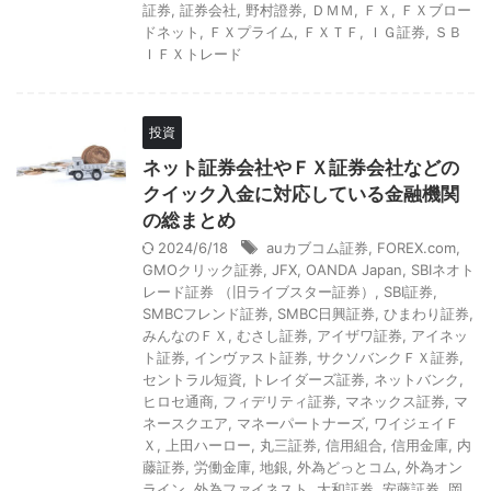
証券
,
証券会社
,
野村證券
,
ＤＭＭ
,
ＦＸ
,
ＦＸブロー
ドネット
,
ＦＸプライム
,
ＦＸＴＦ
,
ＩＧ証券
,
ＳＢ
ＩＦＸトレード
投資
ネット証券会社やＦＸ証券会社などの
クイック入金に対応している金融機関
の総まとめ
2024/6/18
auカブコム証券
,
FOREX.com
,
GMOクリック証券
,
JFX
,
OANDA Japan
,
SBIネオト
レード証券 （旧ライブスター証券）
,
SBI証券
,
SMBCフレンド証券
,
SMBC日興証券
,
ひまわり証券
,
みんなのＦＸ
,
むさし証券
,
アイザワ証券
,
アイネッ
ト証券
,
インヴァスト証券
,
サクソバンクＦＸ証券
,
セントラル短資
,
トレイダーズ証券
,
ネットバンク
,
ヒロセ通商
,
フィデリティ証券
,
マネックス証券
,
マ
ネースクエア
,
マネーパートナーズ
,
ワイジェイＦ
Ｘ
,
上田ハーロー
,
丸三証券
,
信用組合
,
信用金庫
,
内
藤証券
,
労働金庫
,
地銀
,
外為どっとコム
,
外為オン
ライン
,
外為ファイネスト
,
大和証券
,
安藤証券
,
岡