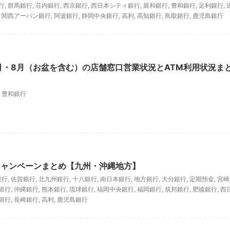
行
,
群馬銀行
,
荘内銀行
,
西京銀行
,
西日本シティ銀行
,
親和銀行
,
豊和銀行
,
足利銀行
,
,
関西アーバン銀行
,
阿波銀行
,
静岡中央銀行
,
高利
,
高知銀行
,
鳥取銀行
,
鹿児島銀行
7月・8月（お盆を含む）の店舗窓口営業状況とATM利用状況ま
,
豊和銀行
キャンペーンまとめ【九州・沖縄地方】
銀行
,
佐賀銀行
,
北九州銀行
,
十八銀行
,
南日本銀行
,
地方銀行
,
大分銀行
,
定期預金
,
宮崎
銀行
,
沖縄銀行
,
熊本銀行
,
琉球銀行
,
福岡中央銀行
,
福岡銀行
,
筑邦銀行
,
肥後銀行
,
西
銀行
,
長崎銀行
,
高利
,
鹿児島銀行