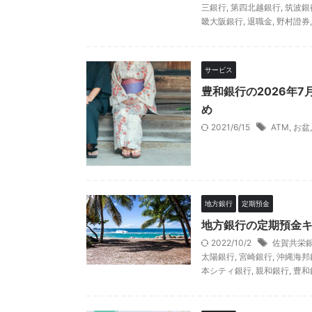
三銀行
,
第四北越銀行
,
筑波銀
畿大阪銀行
,
退職金
,
野村證券
サービス
豊和銀行の2026年
め
2021/6/15
ATM
,
お盆
地方銀行
定期預金
地方銀行の定期預金
2022/10/2
佐賀共栄
太陽銀行
,
宮崎銀行
,
沖縄海邦
本シティ銀行
,
親和銀行
,
豊和