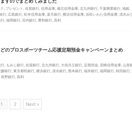
りますのでまとめてみました
ンク
,
プレゼント
,
佐賀銀行
,
信用金庫
,
備北信用金庫
,
北九州銀行
,
千葉興業銀行
,
地銀
,
銀行
,
広島銀行
,
松本信用金庫
,
楽天銀行
,
横浜信用金庫
,
浜松いわた信用金庫
,
清水み
銀行
,
福岡銀行
,
荘内銀行
,
豊和銀行
,
高利
などのプロスポーツチーム応援定期預金キャンペーンまとめ
銀行
,
もみじ銀行
,
佐賀銀行
,
北九州銀行
,
大垣共立銀行
,
定期預金
,
尼崎信用金庫
,
山形
愛媛銀行
,
東京都民銀行
,
横浜銀行
,
清水銀行
,
熊本銀行
,
福井銀行
,
福岡銀行
,
秋田銀行
,
,
長野銀行
,
高利
1
2
Next »