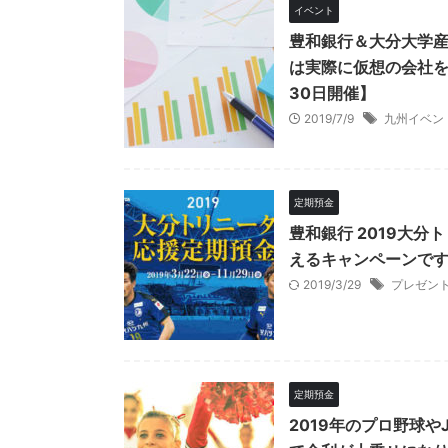
イベント
豊和銀行＆大分大学産学
は実際に仮想の会社を
30日開催】
2019/7/9
九州イベン
定期預金
豊和銀行 2019大
えるキャンペーンです
2019/3/29
プレゼン
定期預金
2019年のプロ野球