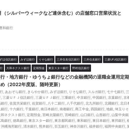
9月（シルバーウィークなど連休含む）の店舗窓口営業状況と
豊和銀行
ずほ信託銀行
みずほ銀行
りそな銀行
三井住友信託銀行
三井住友銀行
三菱UFJ信託銀行
行
大和ネクスト銀行
定期預金
東京スター銀行
野村信託銀行
銀行・地方銀行・ゆうちょ銀行などの金融機関の退職金運用定
め（2022年度版、随時更新）
銀行
,
あおぞら銀行
,
きらやか銀行
,
みずほ銀行
,
りそな銀行
,
スルガ銀行
,
七十七銀行
,
行
,
三菱ＵＦＪ信託銀行
,
三菱ＵＦＪ銀行
,
三重銀行
,
中京銀行
,
中国銀行
,
京葉銀行
,
京
馬銀行
,
佐賀共栄銀行
,
佐賀銀行
,
八十二銀行
,
八千代銀行
,
北九州銀行
,
北國銀行
,
北日
八銀行
,
十六銀行
,
千葉銀行
,
南日本銀行
,
南都銀行
,
商工中金
,
四国銀行
,
地銀
,
埼玉りそ
大和ネクスト銀行
,
定期預金
,
宮崎太陽銀行
,
宮崎銀行
,
山口銀行
,
山形銀行
,
山梨中央銀
広島銀行
,
徳島銀行
,
東京スター銀行
,
東京都民銀行
,
東和銀行
,
東日本銀行
,
東邦銀行
,
,
沖縄海邦銀行
,
清水銀行
,
熊本銀行
,
百五銀行
,
神奈川銀行
,
福井銀行
,
福岡中央銀行
,