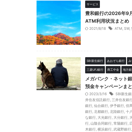
サービス
豊和銀行の2026年
ATM利用状況まとめ
2021/8/18
ATM
,
SW
,
SBI新生銀行
あおぞら銀行
み
三菱UFJ銀行
商工中金
地方銀
メガバンク・ネット
預金キャンペーンまと
2023/3/16
SBI新生
井住友信託銀行
,
三井住友銀
銀行
,
仙台銀行
,
伊予銀行
,
但
銀行
,
北都銀行
,
北陸銀行
,
十
な銀行
,
大光銀行
,
大分銀行
,
行
,
山陰合同銀行
,
常陽銀行
,
木銀行
,
横浜銀行
,
武蔵野銀行