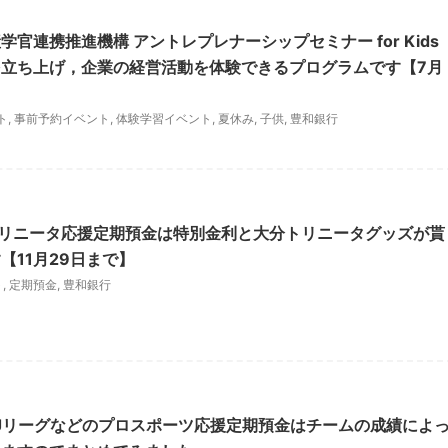
官連携推進機構 アントレプレナーシップセミナー for Kids
立ち上げ，企業の経営活動を体験できるプログラムです【7月
ト
,
事前予約イベント
,
体験学習イベント
,
夏休み
,
子供
,
豊和銀行
分トリニータ応援定期預金は特別金利と大分トリニータグッズが貰
【11月29日まで】
ト
,
定期預金
,
豊和銀行
やJリーグなどのプロスポーツ応援定期預金はチームの成績によ