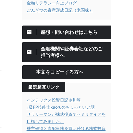
金融リテラシー向上ブログ
ごんぎつの資産形成日記（米国株）
感想・問い合わせはこちら
金融機関や証券会社などのご
担当者様へ
本文をコピーする方へ
厳選相互リンク
インデックス投資日記＠川崎
1級FP技能士kaoruのちょっといい話
サラリーマンが株式投資でセミリタイアを
目指してみました。
株主優待と高配当株を買い続ける株式投資