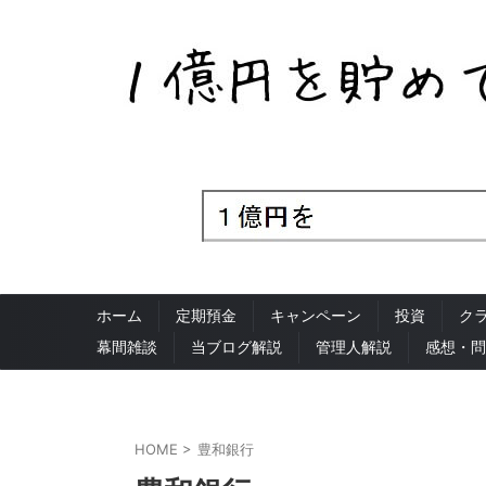
ホーム
定期預金
キャンペーン
投資
ク
幕間雑談
当ブログ解説
管理人解説
感想・問
HOME
>
豊和銀行