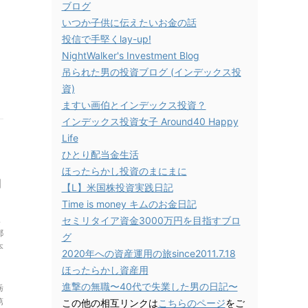
ブログ
いつか子供に伝えたいお金の話
投信で手堅くlay-up!
NightWalker's Investment Blog
吊られた男の投資ブログ (インデックス投
資)
ますい画伯とインデックス投資？
インデックス投資女子 Around40 Happy
Life
ひとり配当金生活
ほったらかし投資のまにまに
期
【L】米国株投資実践日記
Time is money キムのお金日記
三
セミリタイア資金3000万円を目指すブロ
都
グ
本
2020年への資産運用の旅since2011.7.18
ほったらかし資産用
進撃の無職〜40代で失業した男の日記〜
栃
第
この他の相互リンクは
こちらのページ
をご