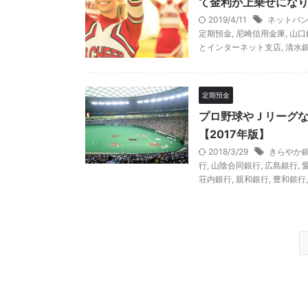
て金利が上乗せにな
2019/4/11
ネットバ
定期預金
,
尼崎信用金庫
,
山口
とインターネット支店
,
清水
定期預金
プロ野球やＪリーグ
【2017年版】
2018/3/29
きらやか
行
,
山陰合同銀行
,
広島銀行
,
荘内銀行
,
親和銀行
,
豊和銀行