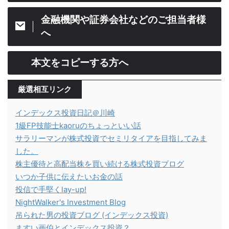
金融機関や証券会社などのご担当者様
へ
本文をコピーする方へ
厳選相互リンク
インデックス投資日記＠川崎
1級FP技能士kaoruのちょっといい話
サラリーマンが株式投資でセミリタイアを目指してみま
した。
株主優待と高配当株を買い続ける株式投資ブログ
いつか子供に伝えたいお金の話
投信で手堅くlay-up!
NightWalker's Investment Blog
吊られた男の投資ブログ (インデックス投資)
ますい画伯とインデックス投資？