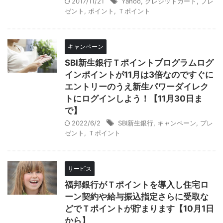
2017/11/21
Yahoo
,
クレジットカード
,
プレ
ゼント
,
ポイント
,
Ｔポイント
キャンペーン
SBI新生銀行Ｔポイントプログラムログ
インポイントが11月は3倍なのですぐに
エントリーのうえ新生パワーダイレク
トにログインしよう！【11月30日ま
で】
2022/6/2
SBI新生銀行
,
キャンペーン
,
プレ
ゼント
,
Ｔポイント
サービス
福邦銀行がＴポイントを導入し住宅ロ
ーン契約や給与振込指定さらに受取な
どでＴポイントが貯まります【10月1日
から】