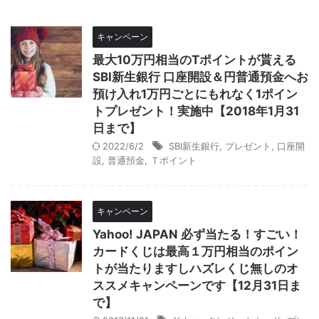
キャンペーン
最大10万円相当のTポイントが貰える
SBI新生銀行 口座開設＆円普通預金へお
預け入れ1万円ごとにもれなく1ポイン
トプレゼント！実施中【2018年1月31
日まで】
2022/6/2
SBI新生銀行
,
プレゼント
,
口座開
設
,
普通預金
,
Ｔポイント
キャンペーン
Yahoo! JAPAN 必ず当たる！すごい！
カードくじは最高１万円相当のポイン
トが当たりますしハズレくじ無しのオ
ススメキャンペーンです【12月31日ま
で】