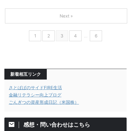
Next »
1
2
3
4
…
6
新着相互リンク
さとぱぱのサイドFIRE生活
金融リテラシー向上ブログ
ごんぎつの資産形成日記（米国株）
感想・問い合わせはこちら