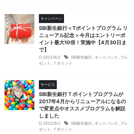
キャンペーン
SBI新生銀行＜Tポイントプログラム リ
ニューアル記念＞今月はエントリーポ
イント最大10倍！実施中【4月30日ま
で】
2022/6/2
SBI新生銀行
,
ネットバンク
,
プレ
ゼント
,
Ｔポイント
サービス
SBI新生銀行Ｔポイントプログラムが
2017年4月からリニューアルになるの
で変更点やオススメプログラムを解説
しました
2022/6/2
SBI新生銀行
,
ネットバンク
,
プレ
ゼント
,
Ｔポイント