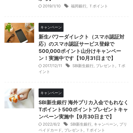
2019/1/10
福邦銀行
,
Ｔポイント
キャンペーン
新生パワーダイレクト（スマホ認証対
応）のスマホ認証サービス登録で
500,000ポイント山分けキャンペー
ン！実施中です【10月31日まで】
2017/12/11
SBI新生銀行
,
プレゼント
,
Ｔポ
イント
キャンペーン
SBI新生銀行 海外プリカ入会でもれなく
Tポイント500ポイントプレゼントキャ
ンペーン実施中【9月30日まで】
2022/6/2
SBI新生銀行
,
キャンペーン
,
プリ
ペイドカード
,
プレゼント
,
Ｔポイント