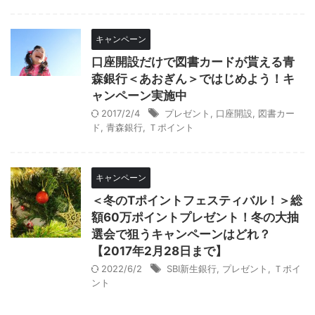
キャンペーン
口座開設だけで図書カードが貰える青
森銀行＜あおぎん＞ではじめよう！キ
ャンペーン実施中
2017/2/4
プレゼント
,
口座開設
,
図書カー
ド
,
青森銀行
,
Ｔポイント
キャンペーン
＜冬のTポイントフェスティバル！＞総
額60万ポイントプレゼント！冬の大抽
選会で狙うキャンペーンはどれ？
【2017年2月28日まで】
2022/6/2
SBI新生銀行
,
プレゼント
,
Ｔポイ
ント