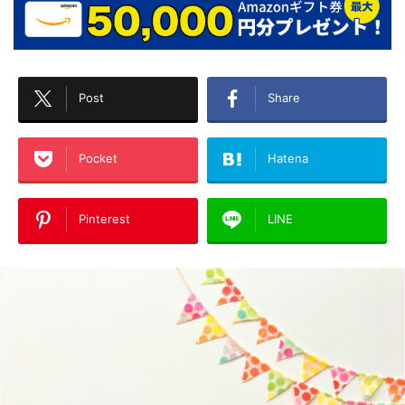
Post
Share
Pocket
Hatena
Pinterest
LINE