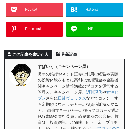
Pocket
Hatena
Pinterest
LINE
この記事を書いた人
最新記事
すぱいく（キャンペーン屋）
長年の銀行やネット証券の利用の経験や実際
の投資体験をもとに高利の定期預金や金融機
関キャンペーン情報満載のブログを運営する
管理人。キャンペーン屋、
週刊現代
や
女性セ
ブン
さらに
日経ヴェリタス
などでコメントす
る定期預金ウォッチャー。投資信託積立マニ
ア。 画伯マネージャー。投信ブロガーが選ぶ
FOY懇親会実行委員。恐妻家友の会会長。投
資は、投資信託、現物株、ETF、金、プラチ
ナ、FX、くりっく株365など。
すぱいくの自