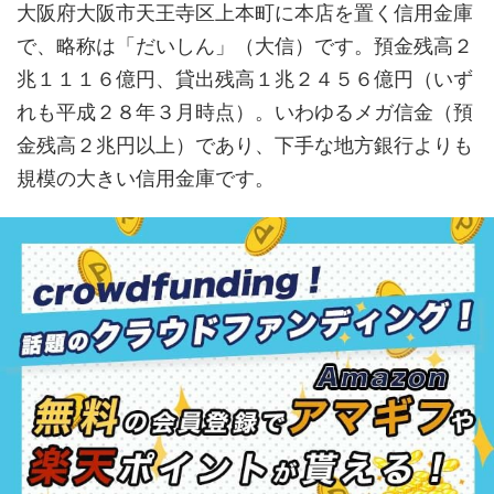
大阪府大阪市天王寺区上本町に本店を置く信用金庫
で、略称は「だいしん」（大信）です。預金残高２
兆１１１６億円、貸出残高１兆２４５６億円（いず
れも平成２８年３月時点）。いわゆるメガ信金（預
金残高２兆円以上）であり、下手な地方銀行よりも
規模の大きい信用金庫です。