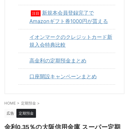
新規本会員登録完了で
注目
Amazonギフト券1000円が貰える
イオンマークのクレジットカード新
規入会特典比較
高金利の定期預金まとめ
口座開設キャンペーンまとめ
HOME
>
定期預金
>
広告
定期預金
金利0.35％の大阪信用金庫 スーパー定期