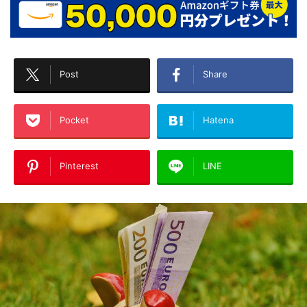
Post
Share
Pocket
Hatena
Pinterest
LINE