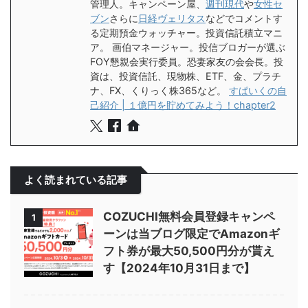
管理人。キャンペーン屋、
週刊現代
や
女性セ
ブン
さらに
日経ヴェリタス
などでコメントす
る定期預金ウォッチャー。投資信託積立マニ
ア。 画伯マネージャー。投信ブロガーが選ぶ
FOY懇親会実行委員。恐妻家友の会会長。投
資は、投資信託、現物株、ETF、金、プラチ
ナ、FX、くりっく株365など。
すぱいくの自
己紹介 | １億円を貯めてみよう！chapter2
よく読まれている記事
COZUCHI無料会員登録キャンペ
1
ーンは当ブログ限定でAmazonギ
フト券が最大50,500円分が貰え
す【2024年10月31日まで】