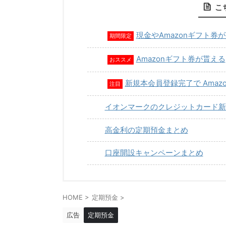
こ
現金やAmazonギフト券
期間限定
Amazonギフト券が貰える
おススメ
新規本会員登録完了で Amaz
注目
イオンマークのクレジットカード新
高金利の定期預金まとめ
口座開設キャンペーンまとめ
HOME
>
定期預金
>
広告
定期預金