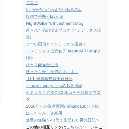
ブログ
いつか子供に伝えたいお金の話
投信で手堅くlay-up!
NightWalker's Investment Blog
吊られた男の投資ブログ (インデックス投
資)
ますい画伯とインデックス投資？
インデックス投資女子 Around40 Happy
Life
ひとり配当金生活
ほったらかし投資のまにまに
【L】米国株投資実践日記
Time is money キムのお金日記
セミリタイア資金3000万円を目指すブロ
グ
2020年への資産運用の旅since2011.7.18
ほったらかし資産用
進撃の無職〜40代で失業した男の日記〜
この他の相互リンクは
こちらのページ
をご