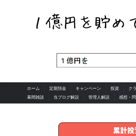
ホーム
定期預金
キャンペーン
投資
ク
幕間雑談
当ブログ解説
管理人解説
感想・問