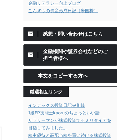
金融リテラシー向上ブログ
ごんぎつの資産形成日記（米国株）
感想・問い合わせはこちら
金融機関や証券会社などのご
担当者様へ
本文をコピーする方へ
厳選相互リンク
インデックス投資日記＠川崎
1級FP技能士kaoruのちょっといい話
サラリーマンが株式投資でセミリタイアを
目指してみました。
株主優待と高配当株を買い続ける株式投資