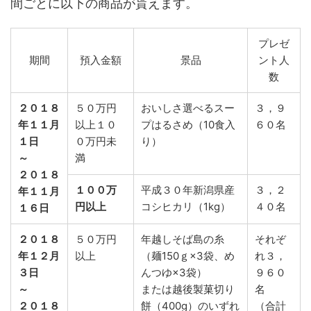
間ごとに以下の商品が貰えます。
プレゼ
期間
預入金額
景品
ント人
数
２０１８
５０万円
おいしさ選べるスー
３，９
年１１月
以上１０
プはるさめ（10食入
６０名
１日
０万円未
り）
～
満
２０１８
１００万
平成３０年新潟県産
３，２
年１１月
円以上
コシヒカリ（1kg）
４０名
１６日
２０１８
５０万円
年越しそば島の糸
それぞ
年１２月
以上
（麺150ｇ×3袋、め
れ３，
３日
んつゆ×3袋）
９６０
～
または越後製菓切り
名
２０１８
餅（400g）のいずれ
（合計