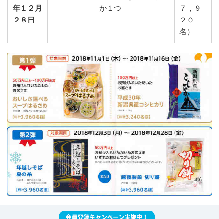
年１２月
か１つ
７，９
２８日
２０
名）