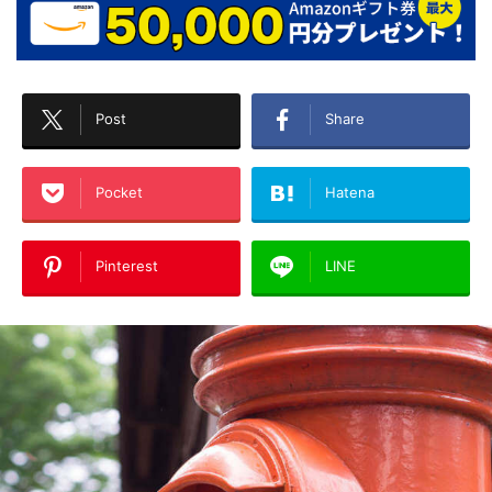
Post
Share
Pocket
Hatena
Pinterest
LINE