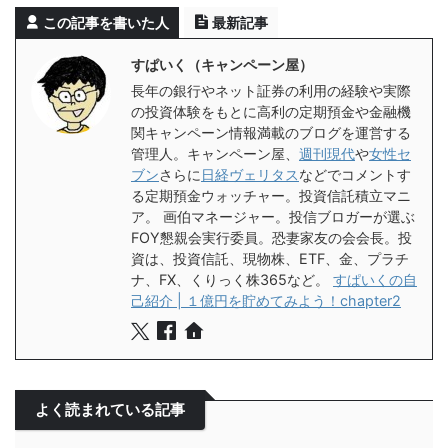
この記事を書いた人
最新記事
すぱいく（キャンペーン屋）
長年の銀行やネット証券の利用の経験や実際
の投資体験をもとに高利の定期預金や金融機
関キャンペーン情報満載のブログを運営する
管理人。キャンペーン屋、
週刊現代
や
女性セ
ブン
さらに
日経ヴェリタス
などでコメントす
る定期預金ウォッチャー。投資信託積立マニ
ア。 画伯マネージャー。投信ブロガーが選ぶ
FOY懇親会実行委員。恐妻家友の会会長。投
資は、投資信託、現物株、ETF、金、プラチ
ナ、FX、くりっく株365など。
すぱいくの自
己紹介 | １億円を貯めてみよう！chapter2
よく読まれている記事