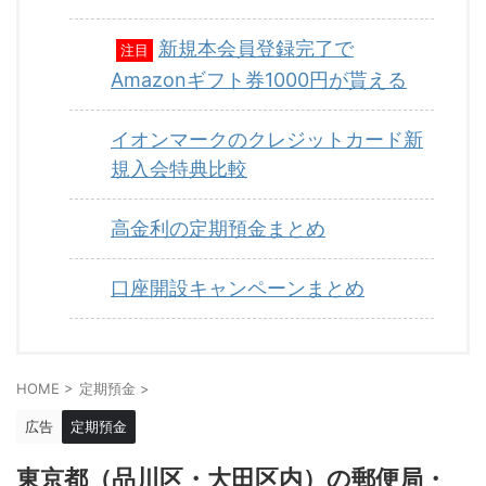
新規本会員登録完了で
注目
Amazonギフト券1000円が貰える
イオンマークのクレジットカード新
規入会特典比較
高金利の定期預金まとめ
口座開設キャンペーンまとめ
HOME
>
定期預金
>
広告
定期預金
東京都（品川区・大田区内）の郵便局・