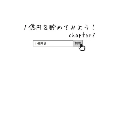
ネットバンク、メガバンク・地方銀行、信用金庫、信用組
合、労働金庫の高い金利の定期預金や証券会社・クラウド
ファンディング・クレジットカードのキャンペーン情報を
いち早く伝えるブログ