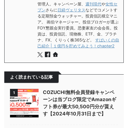
管理人。キャンペーン屋、
週刊現代
や
女性セ
ブン
さらに
日経ヴェリタス
などでコメントす
る定期預金ウォッチャー。投資信託積立マニ
ア。 画伯マネージャー。投信ブロガーが選ぶ
FOY懇親会実行委員。恐妻家友の会会長。投
資は、投資信託、現物株、ETF、金、プラチ
ナ、FX、くりっく株365など。
すぱいくの自
己紹介 | １億円を貯めてみよう！chapter2
よく読まれている記事
COZUCHI無料会員登録キャンペ
1
ーンは当ブログ限定でAmazonギ
フト券が最大50,500円分が貰え
す【2024年10月31日まで】