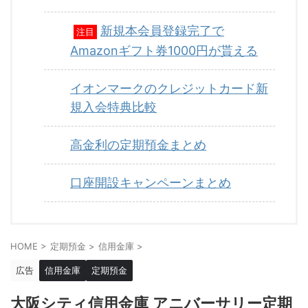
新規本会員登録完了で
注目
Amazonギフト券1000円が貰える
イオンマークのクレジットカード新
規入会特典比較
高金利の定期預金まとめ
口座開設キャンペーンまとめ
HOME
>
定期預金
>
信用金庫
>
広告
信用金庫
定期預金
大阪シティ信用金庫 アニバーサリー定期