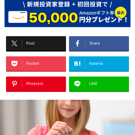
Post
Share
Pocket
Hatena
Pinterest
LINE