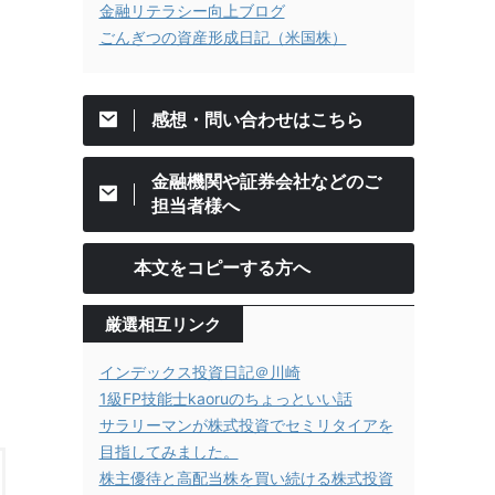
金融リテラシー向上ブログ
ごんぎつの資産形成日記（米国株）
感想・問い合わせはこちら
金融機関や証券会社などのご
担当者様へ
本文をコピーする方へ
厳選相互リンク
インデックス投資日記＠川崎
1級FP技能士kaoruのちょっといい話
サラリーマンが株式投資でセミリタイアを
目指してみました。
株主優待と高配当株を買い続ける株式投資