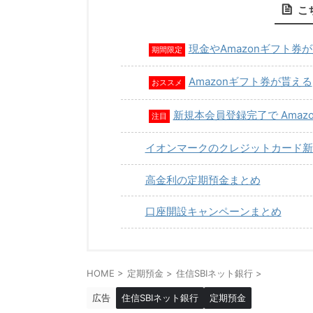
こ
現金やAmazonギフト券
期間限定
Amazonギフト券が貰える
おススメ
新規本会員登録完了で Amaz
注目
イオンマークのクレジットカード新
高金利の定期預金まとめ
口座開設キャンペーンまとめ
HOME
>
定期預金
>
住信SBIネット銀行
>
広告
住信SBIネット銀行
定期預金