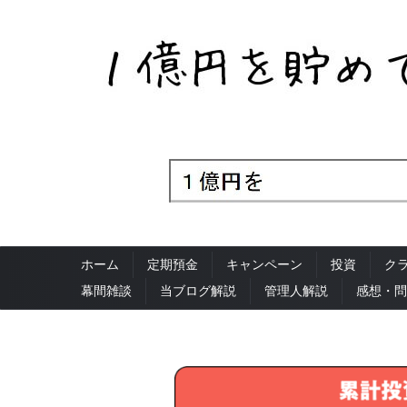
ホーム
定期預金
キャンペーン
投資
ク
幕間雑談
当ブログ解説
管理人解説
感想・問