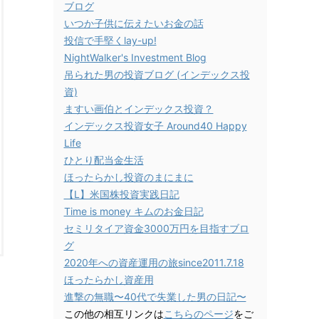
ブログ
いつか子供に伝えたいお金の話
投信で手堅くlay-up!
NightWalker's Investment Blog
吊られた男の投資ブログ (インデックス投
資)
ますい画伯とインデックス投資？
インデックス投資女子 Around40 Happy
Life
ひとり配当金生活
ほったらかし投資のまにまに
【L】米国株投資実践日記
Time is money キムのお金日記
セミリタイア資金3000万円を目指すブロ
グ
2020年への資産運用の旅since2011.7.18
ほったらかし資産用
進撃の無職〜40代で失業した男の日記〜
この他の相互リンクは
こちらのページ
をご