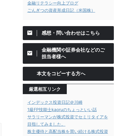
金融リテラシー向上ブログ
ごんぎつの資産形成日記（米国株）
感想・問い合わせはこちら
金融機関や証券会社などのご
担当者様へ
本文をコピーする方へ
厳選相互リンク
インデックス投資日記＠川崎
1級FP技能士kaoruのちょっといい話
サラリーマンが株式投資でセミリタイアを
目指してみました。
株主優待と高配当株を買い続ける株式投資