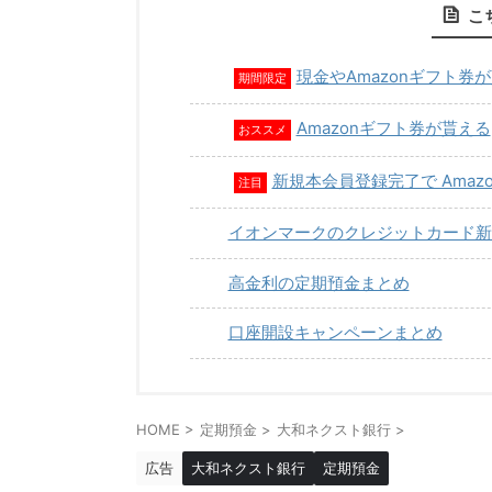
こ
現金やAmazonギフト券
期間限定
Amazonギフト券が貰える
おススメ
新規本会員登録完了で Amaz
注目
イオンマークのクレジットカード新
高金利の定期預金まとめ
口座開設キャンペーンまとめ
HOME
>
定期預金
>
大和ネクスト銀行
>
広告
大和ネクスト銀行
定期預金