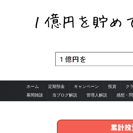
ホーム
定期預金
キャンペーン
投資
ク
幕間雑談
当ブログ解説
管理人解説
感想・問