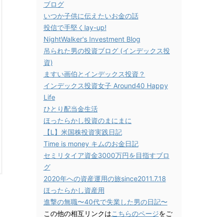
ブログ
いつか子供に伝えたいお金の話
投信で手堅くlay-up!
NightWalker's Investment Blog
吊られた男の投資ブログ (インデックス投
資)
ますい画伯とインデックス投資？
インデックス投資女子 Around40 Happy
Life
ひとり配当金生活
ほったらかし投資のまにまに
【L】米国株投資実践日記
Time is money キムのお金日記
セミリタイア資金3000万円を目指すブロ
グ
2020年への資産運用の旅since2011.7.18
ほったらかし資産用
進撃の無職〜40代で失業した男の日記〜
この他の相互リンクは
こちらのページ
をご