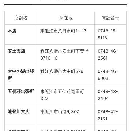
店舗名
所在地
電話番号
本店
東近江市八日市町1―17
0748-25-
5116
安土支店
近江八幡市安土町下豊浦
0748-46-
8716―6
2561
大中の湖出張
近江八幡市大中町579
0748-46-
所
6003
五個荘出張所
東近江市五個荘竜田町
0748-48-
327
2404
能登川支店
東近江市山路町307
0748-42-
2131