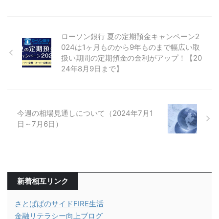
ローソン銀行 夏の定期預金キャンペーン2
024は1ヶ月ものから9年ものまで幅広い取
扱い期間の定期預金の金利がアップ！【20
24年8月9日まで】
今週の相場見通しについて（2024年7月1
日～7月6日）
新着相互リンク
さとぱぱのサイドFIRE生活
金融リテラシー向上ブログ