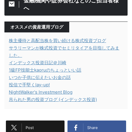
金融機関や証券会社などのご担当者様
へ
オススメの資産運用ブログ
株主優待と高配当株を買い続ける株式投資ブログ
サラリーマンが株式投資でセミリタイアを目指してみま
した。
インデックス投資日記＠川崎
1級FP技能士kaoruのちょっといい話
いつか子供に伝えたいお金の話
投信で手堅くlay-up!
NightWalker's Investment Blog
吊られた男の投資ブログ (インデックス投資)
Post
Share