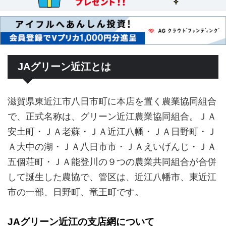
JAグリーン近江とは
滋賀県東近江市八日市町に本店を置く農業協同組合
で、正式名称は、グリーン近江農業協同組合。ＪＡ
安土町・ＪＡ老蘇・ＪＡ近江八幡・ＪＡ日野町・Ｊ
Ａ大中の湖・ＪＡ八日市市・ＪＡえいげんじ・ＪＡ
五個荘町・ＪＡ能登川の９つの農業共同組合が合併
して誕生した農協で、管区は、近江八幡市、東近江
市の一部、日野町、竜王町です。
JAグリーン近江の支店網について