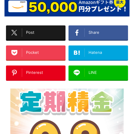
Post
Share
Pocket
Hatena
Pinterest
LINE