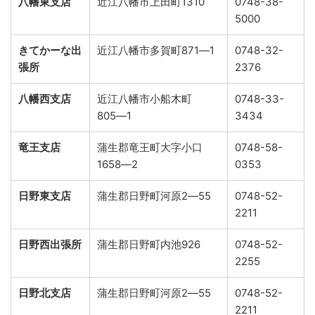
八幡東支店
近江八幡市上田町1310
0748-38-
5000
きてかーな出
近江八幡市多賀町871―1
0748-32-
張所
2376
八幡西支店
近江八幡市小船木町
0748-33-
805―1
3434
竜王支店
蒲生郡竜王町大字小口
0748-58-
1658―2
0353
日野東支店
蒲生郡日野町河原2―55
0748-52-
2211
日野西出張所
蒲生郡日野町内池926
0748-52-
2255
日野北支店
蒲生郡日野町河原2―55
0748-52-
2211