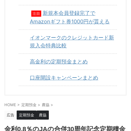
新規本会員登録完了で
注目
Amazonギフト券1000円が貰える
イオンマークのクレジットカード新
規入会特典比較
高金利の定期預金まとめ
口座開設キャンペーンまとめ
HOME
>
定期預金
>
農協
>
広告
定期預金
農協
金利0.8％のJAの合併30周年記念定期積金