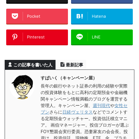
Pocket
Hatena
Pinterest
LINE
この記事を書いた人
最新記事
すぱいく（キャンペーン屋）
長年の銀行やネット証券の利用の経験や実際
の投資体験をもとに高利の定期預金や金融機
関キャンペーン情報満載のブログを運営する
管理人。キャンペーン屋、
週刊現代
や
女性セ
ブン
さらに
日経ヴェリタス
などでコメントす
る定期預金ウォッチャー。投資信託積立マニ
ア。 画伯マネージャー。投信ブロガーが選ぶ
FOY懇親会実行委員。恐妻家友の会会長。投
資は、投資信託、現物株、ETF、金、プラチ