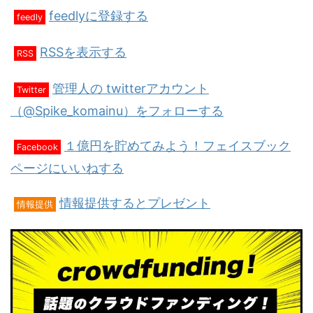
feedlyに登録する
feedly
RSSを表示する
RSS
管理人の twitterアカウント
Twitter
（@Spike_komainu）をフォローする
１億円を貯めてみよう！フェイスブック
Facebook
ページにいいねする
情報提供するとプレゼント
情報提供