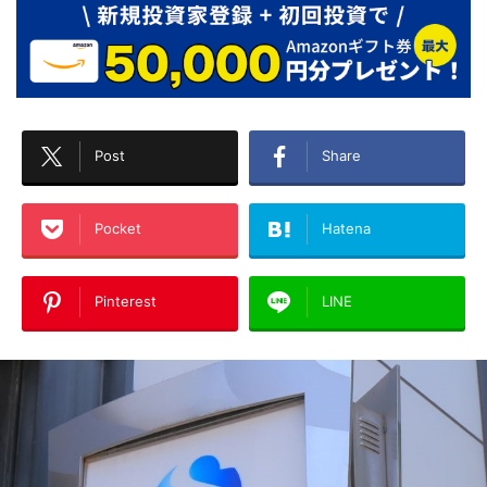
Post
Share
Pocket
Hatena
Pinterest
LINE