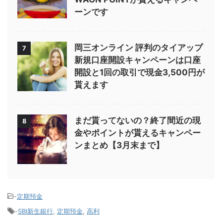
ーンです
岡三オンライン 評判のタイアップ
7
新規口座開設キャンペーンは口座
開設と1回の取引で現金3,500円が
貰えます
まだ貰ってないの？終了間近の現
8
金やポイントが貰えるキャンペー
ンまとめ【3月末まで】
-
定期預金
-
SBI新生銀行
,
定期預金
,
高利