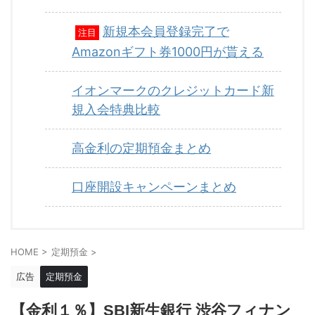
新規本会員登録完了で
注目
Amazonギフト券1000円が貰える
イオンマークのクレジットカード新
規入会特典比較
高金利の定期預金まとめ
口座開設キャンペーンまとめ
HOME
>
定期預金
>
広告
定期預金
【金利１％】SBI新生銀行 渋谷フィナン