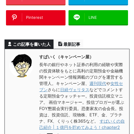
Pinterest
LINE
この記事を書いた人
最新記事
すぱいく（キャンペーン屋）
長年の銀行やネット証券の利用の経験や実際
の投資体験をもとに高利の定期預金や金融機
関キャンペーン情報満載のブログを運営する
管理人。キャンペーン屋、
週刊現代
や
女性セ
ブン
さらに
日経ヴェリタス
などでコメントす
る定期預金ウォッチャー。投資信託積立マニ
ア。 画伯マネージャー。投信ブロガーが選ぶ
FOY懇親会実行委員。恐妻家友の会会長。投
資は、投資信託、現物株、ETF、金、プラチ
ナ、FX、くりっく株365など。
すぱいくの自
己紹介 | １億円を貯めてみよう！chapter2