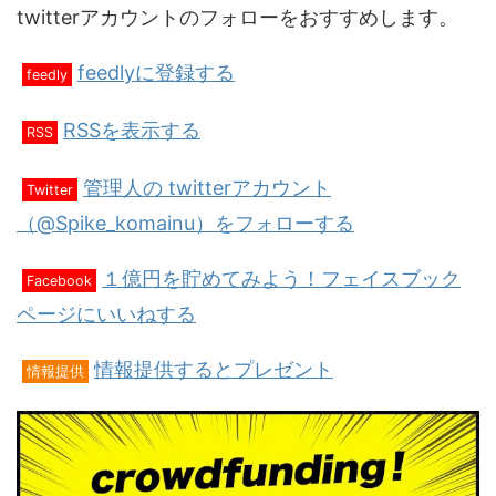
twitterアカウントのフォローをおすすめします。
feedlyに登録する
feedly
RSSを表示する
RSS
管理人の twitterアカウント
Twitter
（@Spike_komainu）をフォローする
１億円を貯めてみよう！フェイスブック
Facebook
ページにいいねする
情報提供するとプレゼント
情報提供