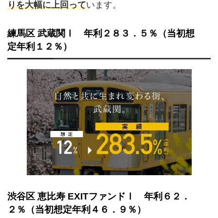
りを大幅に上回って
います。
練馬区 武蔵関Ⅰ 年利２８３．５％（当初想
定年利１２％）
渋谷区 恵比寿 EXITファンドⅠ 年利６２．
２％（当初想定年利４６．９％）