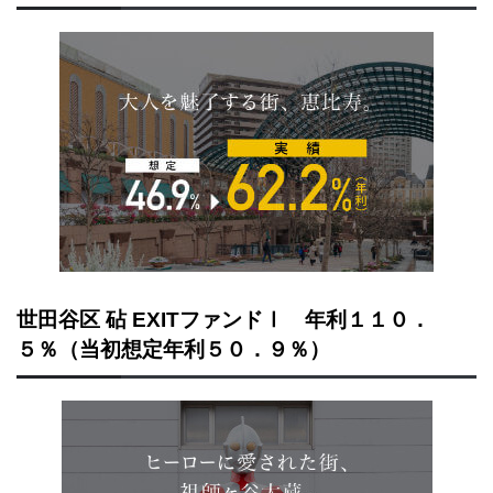
世田谷区 砧 EXITファンドⅠ 年利１１０．
５％（当初想定年利５０．９％）