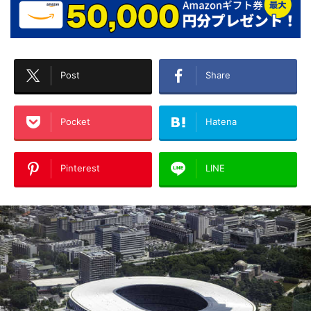
Post
Share
Pocket
Hatena
Pinterest
LINE