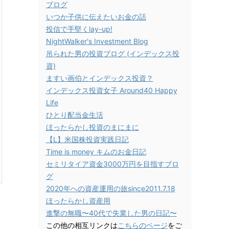
ブログ
いつか子供に伝えたいお金の話
投信で手堅くlay-up!
NightWalker's Investment Blog
吊られた男の投資ブログ (インデックス投
資)
ますい画伯とインデックス投資？
インデックス投資女子 Around40 Happy
Life
ひとり配当金生活
ほったらかし投資のまにまに
【L】米国株投資実践日記
Time is money キムのお金日記
セミリタイア資金3000万円を目指すブロ
グ
2020年への資産運用の旅since2011.7.18
ほったらかし資産用
進撃の無職〜40代で失業した男の日記〜
この他の相互リンクは
こちらのページ
をご