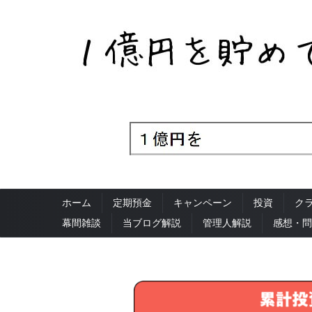
ホーム
定期預金
キャンペーン
投資
ク
幕間雑談
当ブログ解説
管理人解説
感想・問