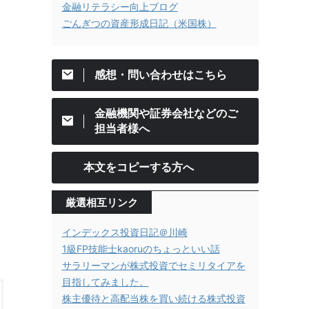
金融リテラシー向上ブログ
ごんぎつの資産形成日記（米国株）
感想・問い合わせはこちら
金融機関や証券会社などのご
担当者様へ
本文をコピーする方へ
厳選相互リンク
インデックス投資日記＠川崎
1級FP技能士kaoruのちょっといい話
サラリーマンが株式投資でセミリタイアを
目指してみました。
株主優待と高配当株を買い続ける株式投資