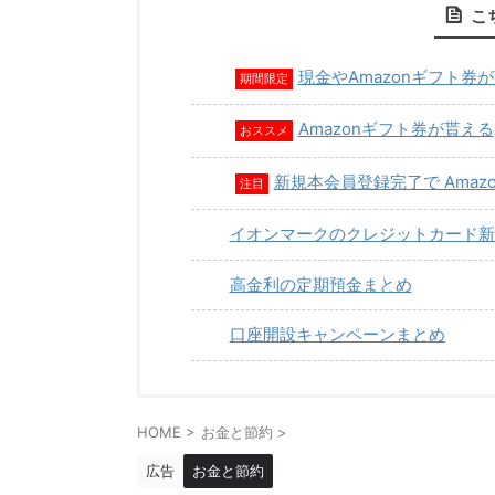
こ
現金やAmazonギフト券
期間限定
Amazonギフト券が貰える
おススメ
新規本会員登録完了で Amaz
注目
イオンマークのクレジットカード新
高金利の定期預金まとめ
口座開設キャンペーンまとめ
HOME
>
お金と節約
>
広告
お金と節約