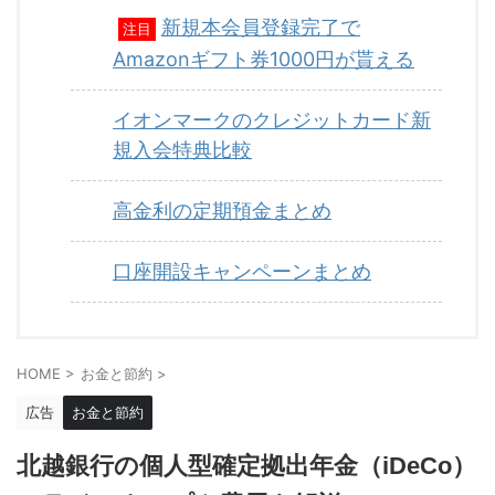
新規本会員登録完了で
注目
Amazonギフト券1000円が貰える
イオンマークのクレジットカード新
規入会特典比較
高金利の定期預金まとめ
口座開設キャンペーンまとめ
HOME
>
お金と節約
>
広告
お金と節約
北越銀行の個人型確定拠出年金（iDeCo）