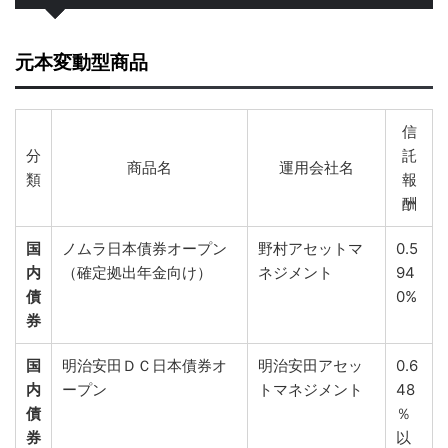
元本変動型商品
信
分
託
商品名
運用会社名
類
報
酬
国
ノムラ日本債券オープン
野村アセットマ
0.5
内
（確定拠出年金向け）
ネジメント
94
債
0%
券
国
明治安田ＤＣ日本債券オ
明治安田アセッ
0.6
内
ープン
トマネジメント
48
債
％
券
以