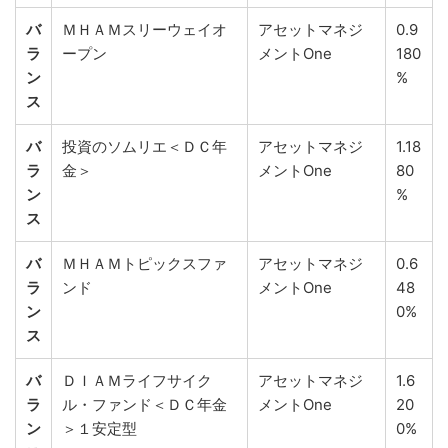
バ
ＭＨＡＭスリーウェイオ
アセットマネジ
0.9
ラ
ープン
メントOne
180
ン
%
ス
バ
投資のソムリエ＜ＤＣ年
アセットマネジ
1.18
ラ
金＞
メントOne
80
ン
%
ス
バ
ＭＨＡＭトピックスファ
アセットマネジ
0.6
ラ
ンド
メントOne
48
ン
0%
ス
バ
ＤＩＡＭライフサイク
アセットマネジ
1.6
ラ
ル・ファンド＜ＤＣ年金
メントOne
20
ン
＞１安定型
0%