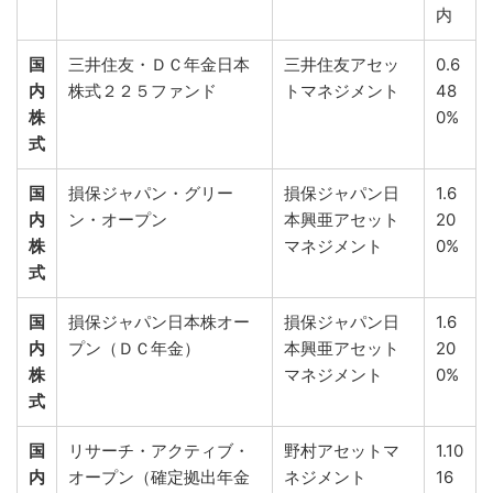
内
国
三井住友・ＤＣ年金日本
三井住友アセッ
0.6
内
株式２２５ファンド
トマネジメント
48
株
0%
式
国
損保ジャパン・グリー
損保ジャパン日
1.6
内
ン・オープン
本興亜アセット
20
株
マネジメント
0%
式
国
損保ジャパン日本株オー
損保ジャパン日
1.6
内
プン（ＤＣ年金）
本興亜アセット
20
株
マネジメント
0%
式
国
リサーチ・アクティブ・
野村アセットマ
1.10
内
オープン（確定拠出年金
ネジメント
16