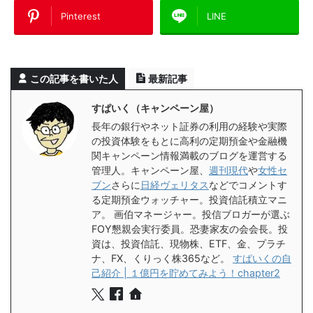
Pinterest
LINE
この記事を書いた人
最新記事
すぱいく（キャンペーン屋）
長年の銀行やネット証券の利用の経験や実際
の投資体験をもとに高利の定期預金や金融機
関キャンペーン情報満載のブログを運営する
管理人。キャンペーン屋、
週刊現代
や
女性セ
ブン
さらに
日経ヴェリタス
などでコメントす
る定期預金ウォッチャー。投資信託積立マニ
ア。 画伯マネージャー。投信ブロガーが選ぶ
FOY懇親会実行委員。恐妻家友の会会長。投
資は、投資信託、現物株、ETF、金、プラチ
ナ、FX、くりっく株365など。
すぱいくの自
己紹介 | １億円を貯めてみよう！chapter2