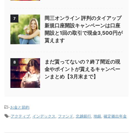
岡三オンライン 評判のタイアップ
7
新規口座開設キャンペーンは口座
開設と1回の取引で現金3,500円が
貰えます
まだ貰ってないの？終了間近の現
8
金やポイントが貰えるキャンペー
ンまとめ【3月末まで】
-
お金と節約
-
アクティブ
,
インデックス
,
ファンド
,
北越銀行
,
地銀
,
確定拠出年金