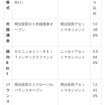
株
向け）
％
式
以
内
外
明治安田ＤＣ外国債券オ
明治安田アセッ
1.0
国
ープン
トマネジメント
36
債
8%
券
国
ＤＣニッセイＪ－ＲＥＩ
ニッセイアセッ
0.5
内
Ｔインデックスファンド
トマネジメント
94
R
0%
EI
T
バ
明治安田ＤＣグローバル
明治安田アセッ
1.2
ラ
バランスオープン
トマネジメント
42
ン
0%
ス