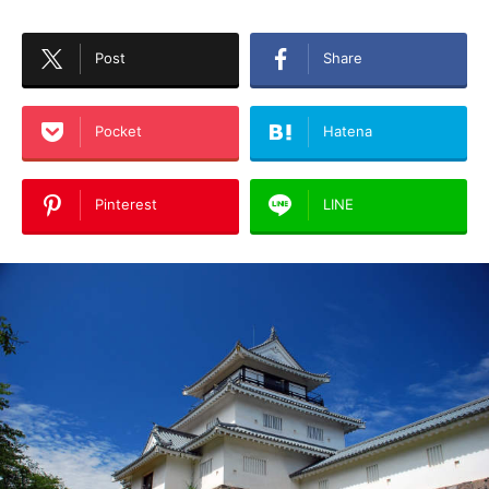
Post
Share
Pocket
Hatena
Pinterest
LINE