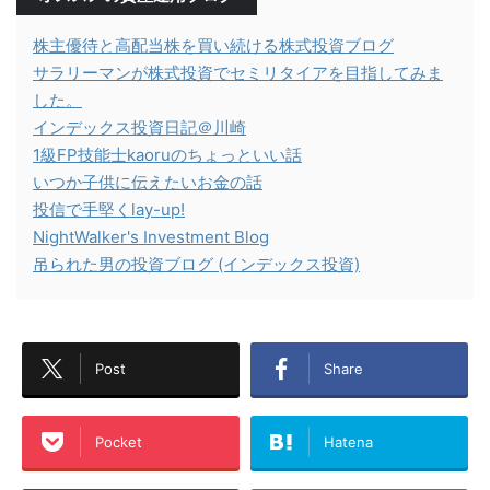
株主優待と高配当株を買い続ける株式投資ブログ
サラリーマンが株式投資でセミリタイアを目指してみま
した。
インデックス投資日記＠川崎
1級FP技能士kaoruのちょっといい話
いつか子供に伝えたいお金の話
投信で手堅くlay-up!
NightWalker's Investment Blog
吊られた男の投資ブログ (インデックス投資)
Post
Share
Pocket
Hatena