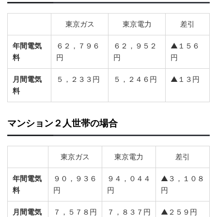
東京ガス
東京電力
差引
年間電気
６２，７９６
６２，９５２
▲１５６
料
円
円
円
月間電気
５，２３３円
５，２４６円
▲１３円
料
マンション２人世帯の場合
東京ガス
東京電力
差引
年間電気
９０，９３６
９４，０４４
▲３，１０８
料
円
円
円
月間電気
７，５７８円
７，８３７円
▲２５９円