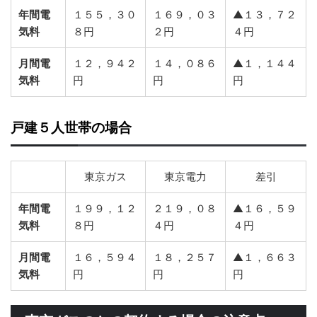
年間電
１５５，３０
１６９，０３
▲１３，７２
気料
８円
２円
４円
月間電
１２，９４２
１４，０８６
▲１，１４４
気料
円
円
円
戸建５人世帯の場合
東京ガス
東京電力
差引
年間電
１９９，１２
２１９，０８
▲１６，５９
気料
８円
４円
４円
月間電
１６，５９４
１８，２５７
▲１，６６３
気料
円
円
円