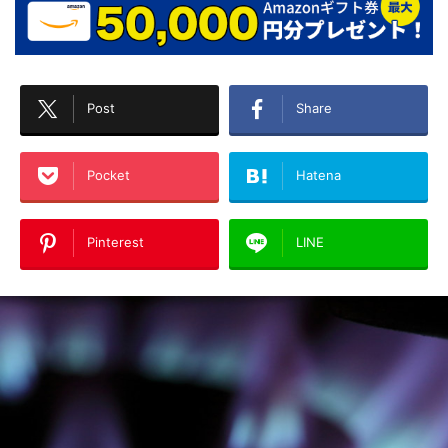
Post
Share
Pocket
Hatena
Pinterest
LINE