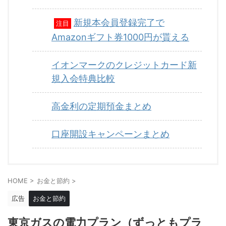
新規本会員登録完了で
注目
Amazonギフト券1000円が貰える
イオンマークのクレジットカード新
規入会特典比較
高金利の定期預金まとめ
口座開設キャンペーンまとめ
HOME
>
お金と節約
>
広告
お金と節約
東京ガスの電力プラン（ずっともプラ