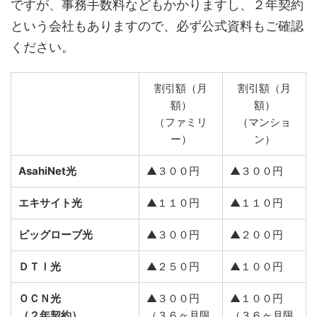
ですが、事務手数料などもかかりますし、２年契約
という会社もありますので、必ず公式資料もご確認
ください。
割引額（月
割引額（月
額）
額）
（ファミリ
（マンショ
ー）
ン）
AsahiNet光
▲３００円
▲３００円
エキサイト光
▲１１０円
▲１１０円
ビッグローブ光
▲３００円
▲２００円
ＤＴＩ光
▲２５０円
▲１００円
ＯＣＮ光
▲３００円
▲１００円
（２年契約）
（３６ヶ月限
（３６ヶ月限