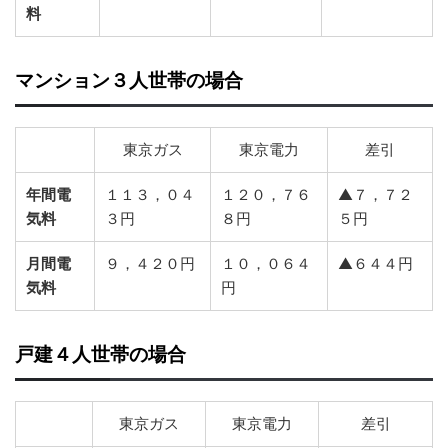
料
マンション３人世帯の場合
東京ガス
東京電力
差引
年間電
１１３，０４
１２０，７６
▲７，７２
気料
３円
８円
５円
月間電
９，４２０円
１０，０６４
▲６４４円
気料
円
戸建４人世帯の場合
東京ガス
東京電力
差引