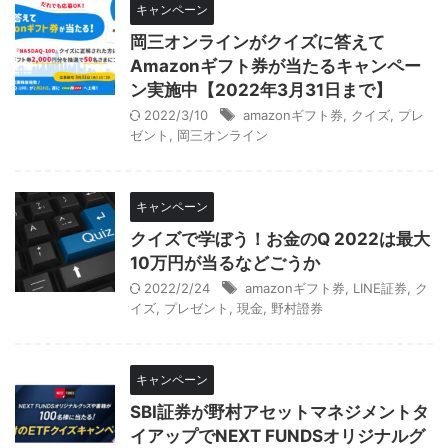
キャンペーン
岡三オンラインがクイズに答えて
Amazonギフト券が当たるキャンペー
ン実施中【2022年3月31日まで】
2022/3/10
amazonギフト券
,
クイズ
,
プレ
ゼント
,
岡三オンライン
キャンペーン
クイズで学ぼう！お金のQ 2022は最大
10万円が当るなどごうか
2022/2/24
amazonギフト券
,
LINE証券
,
ク
イズ
,
プレゼント
,
現金
,
野村證券
キャンペーン
SBI証券が野村アセットマネジメントタ
イアップでNEXT FUNDSオリジナルグ