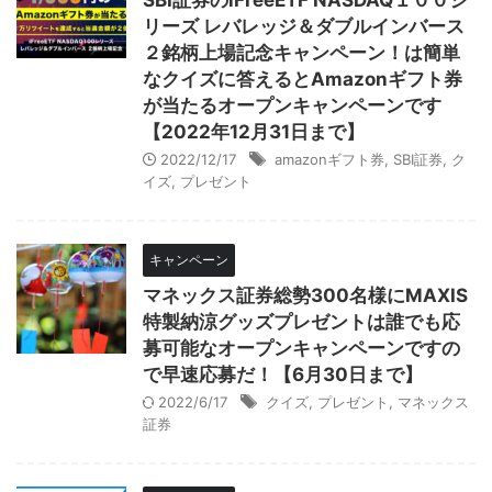
SBI証券のiFreeETF NASDAQ１００シ
リーズ レバレッジ＆ダブルインバース
２銘柄上場記念キャンペーン！は簡単
なクイズに答えるとAmazonギフト券
が当たるオープンキャンペーンです
【2022年12月31日まで】
2022/12/17
amazonギフト券
,
SBI証券
,
ク
イズ
,
プレゼント
キャンペーン
マネックス証券総勢300名様にMAXIS
特製納涼グッズプレゼントは誰でも応
募可能なオープンキャンペーンですの
で早速応募だ！【6月30日まで】
2022/6/17
クイズ
,
プレゼント
,
マネックス
証券