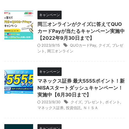
キャンペーン
岡三オンラインがクイズに答えてQUO
カードPayが当たるキャンペーン実施中
【2022年9月30日まで】
2023/9/15
QUOカードPay
,
クイズ
,
プレゼ
ント
,
岡三オンライン
キャンペーン
マネックス証券 最大5555ポイント！新
NISAスタートダッシュキャンペーン！
実施中【6月30日まで】
2023/9/30
クイズ
,
プレゼント
,
ポイント
,
マネックス証券
,
投資信託
,
ＮＩＳＡ
キャンペーン