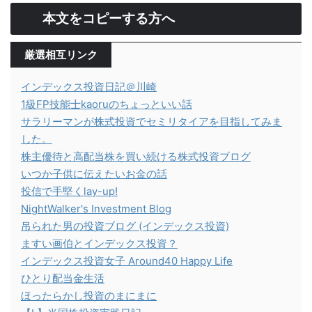
本文をコピーする方へ
厳選相互リンク
インデックス投資日記＠川崎
1級FP技能士kaoruのちょっといい話
サラリーマンが株式投資でセミリタイアを目指してみま
した。
株主優待と高配当株を買い続ける株式投資ブログ
いつか子供に伝えたいお金の話
投信で手堅くlay-up!
NightWalker's Investment Blog
吊られた男の投資ブログ (インデックス投資)
ますい画伯とインデックス投資？
インデックス投資女子 Around40 Happy Life
ひとり配当金生活
ほったらかし投資のまにまに