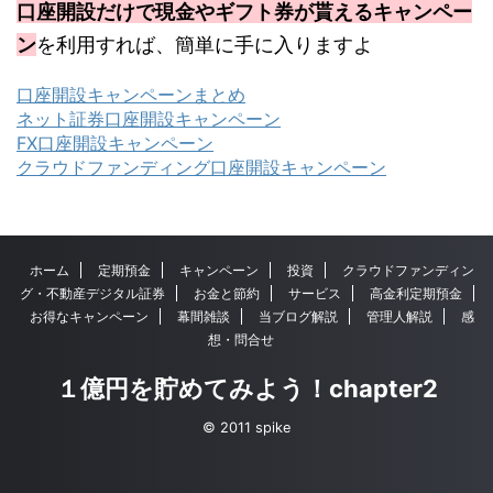
口座開設だけで現金やギフト券が貰えるキャンペー
ン
を利用すれば、簡単に手に入りますよ
口座開設キャンペーンまとめ
ネット証券口座開設キャンペーン
FX口座開設キャンペーン
クラウドファンディング口座開設キャンペーン
ホーム
定期預金
キャンペーン
投資
クラウドファンディン
グ・不動産デジタル証券
お金と節約
サービス
高金利定期預金
お得なキャンペーン
幕間雑談
当ブログ解説
管理人解説
感
想・問合せ
１億円を貯めてみよう！chapter2
© 2011 spike