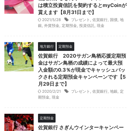
は積立投資信託を契約するとmyCoinが
貰えます【8月31日まで】
2021/5/28
プレゼント
,
佐賀銀行
,
国債
,
地
銀
,
外貨預金
,
定期預金
,
投資信託
,
現金
地方銀行
定期預金
佐賀銀行 2020サガン鳥栖応援定期預
金はサガン鳥栖の成績によって最大預
入金額の0.3％が現金でキャッシュバッ
クされる定期預金キャンペーンです【5
月29日まで】
2020/2/21
プレゼント
,
佐賀銀行
,
地銀
,
定
期預金
,
現金
定期預金
佐賀銀行 さぎんウインターキャンペー