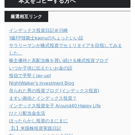
本文をコピーする方へ
厳選相互リンク
インデックス投資日記＠川崎
1級FP技能士kaoruのちょっといい話
サラリーマンが株式投資でセミリタイアを目指してみま
した。
株主優待と高配当株を買い続ける株式投資ブログ
いつか子供に伝えたいお金の話
投信で手堅くlay-up!
NightWalker's Investment Blog
吊られた男の投資ブログ (インデックス投資)
ますい画伯とインデックス投資？
インデックス投資女子 Around40 Happy Life
ひとり配当金生活
ほったらかし投資のまにまに
【L】米国株投資実践日記