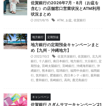
佐賀銀行の2026年7月・8月（お盆を
含む）の店舗窓口営業状況とATM利用
状況まとめ
2021/6/15
ATM
,
お盆
,
佐賀銀行
地方銀行
定期預金
地方銀行の定期預金キャンペーンまと
め【九州・沖縄地方】
2022/10/2
佐賀共栄銀行
,
佐賀銀行
,
北九州
銀行
,
十八銀行
,
南日本銀行
,
地方銀行
,
大分銀行
,
定
期預金
,
宮崎太陽銀行
,
宮崎銀行
,
沖縄海邦銀行
,
沖
縄銀行
,
熊本銀行
,
琉球銀行
,
福岡中央銀行
,
福岡銀
行
,
筑邦銀行
,
肥後銀行
,
西日本シティ銀行
,
親和銀
行
,
豊和銀行
,
長崎銀行
,
高利
,
鹿児島銀行
キャンペーン
佐賀銀行 さぎんサマーキャンペーン’21