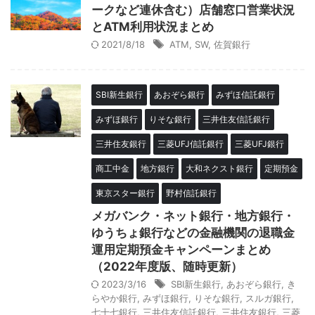
ークなど連休含む）店舗窓口営業状況
とATM利用状況まとめ
2021/8/18
ATM
,
SW
,
佐賀銀行
SBI新生銀行
あおぞら銀行
みずほ信託銀行
みずほ銀行
りそな銀行
三井住友信託銀行
三井住友銀行
三菱UFJ信託銀行
三菱UFJ銀行
商工中金
地方銀行
大和ネクスト銀行
定期預金
東京スター銀行
野村信託銀行
メガバンク・ネット銀行・地方銀行・
ゆうちょ銀行などの金融機関の退職金
運用定期預金キャンペーンまとめ
（2022年度版、随時更新）
2023/3/16
SBI新生銀行
,
あおぞら銀行
,
き
らやか銀行
,
みずほ銀行
,
りそな銀行
,
スルガ銀行
,
七十七銀行
,
三井住友信託銀行
,
三井住友銀行
,
三菱