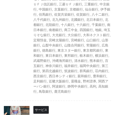
ＵＦＪ信託銀行
,
三菱ＵＦＪ銀行
,
三重銀行
,
中京銀
行
,
中国銀行
,
京葉銀行
,
京都銀行
,
仙台銀行
,
伊予銀
行
,
但馬銀行
,
佐賀共栄銀行
,
佐賀銀行
,
八十二銀行
,
八千代銀行
,
北九州銀行
,
北國銀行
,
北日本銀行
,
北
都銀行
,
北陸銀行
,
十八銀行
,
十六銀行
,
千葉銀行
,
南
日本銀行
,
南都銀行
,
商工中金
,
四国銀行
,
地銀
,
埼玉
りそな銀行
,
大光銀行
,
大分銀行
,
大和ネクスト銀行
,
定期預金
,
宮崎太陽銀行
,
宮崎銀行
,
山口銀行
,
山形
銀行
,
山梨中央銀行
,
山陰合同銀行
,
常陽銀行
,
広島
銀行
,
徳島銀行
,
東京スター銀行
,
東京都民銀行
,
東
和銀行
,
東日本銀行
,
東邦銀行
,
栃木銀行
,
横浜銀行
,
武蔵野銀行
,
沖縄海邦銀行
,
清水銀行
,
熊本銀行
,
百
五銀行
,
神奈川銀行
,
福井銀行
,
福岡中央銀行
,
第三
銀行
,
第四北越銀行
,
筑波銀行
,
群馬銀行
,
荘内銀行
,
西京銀行
,
西日本シティ銀行
,
親和銀行
,
豊和銀行
,
足利銀行
,
近畿大阪銀行
,
退職金
,
野村證券
,
関西ア
ーバン銀行
,
阿波銀行
,
静岡中央銀行
,
高利
,
高知銀
行
,
鳥取銀行
,
鹿児島銀行
サービス