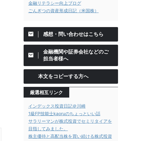
金融リテラシー向上ブログ
ごんぎつの資産形成日記（米国株）
感想・問い合わせはこちら
金融機関や証券会社などのご
担当者様へ
本文をコピーする方へ
厳選相互リンク
インデックス投資日記＠川崎
1級FP技能士kaoruのちょっといい話
サラリーマンが株式投資でセミリタイアを
目指してみました。
株主優待と高配当株を買い続ける株式投資