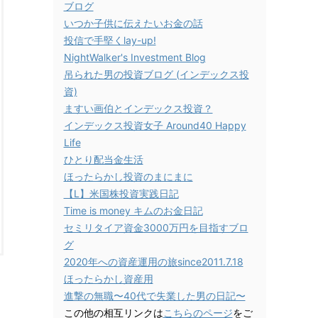
ブログ
いつか子供に伝えたいお金の話
投信で手堅くlay-up!
NightWalker's Investment Blog
吊られた男の投資ブログ (インデックス投
資)
ますい画伯とインデックス投資？
インデックス投資女子 Around40 Happy
Life
ひとり配当金生活
ほったらかし投資のまにまに
【L】米国株投資実践日記
Time is money キムのお金日記
セミリタイア資金3000万円を目指すブロ
グ
2020年への資産運用の旅since2011.7.18
ほったらかし資産用
進撃の無職〜40代で失業した男の日記〜
この他の相互リンクは
こちらのページ
をご