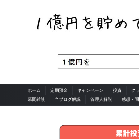
ホーム
定期預金
キャンペーン
投資
ク
幕間雑談
当ブログ解説
管理人解説
感想・問