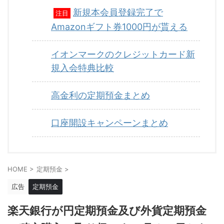
新規本会員登録完了で
注目
Amazonギフト券1000円が貰える
イオンマークのクレジットカード新
規入会特典比較
高金利の定期預金まとめ
口座開設キャンペーンまとめ
HOME
>
定期預金
>
広告
定期預金
楽天銀行が円定期預金及び外貨定期預金