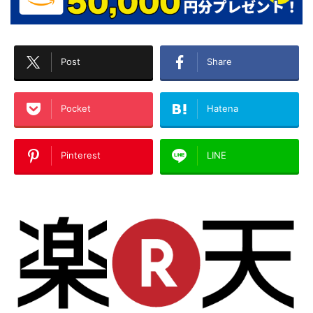
Post
Share
Pocket
Hatena
Pinterest
LINE