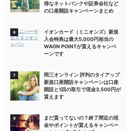
得なネットバンクや証券会社など
の口座開設キャンペーンまとめ
イオンカード（ミニオンズ）新規
6
入会特典は最大5,000円相当の
WAON POINTが貰えるキャンペ
ーンです
岡三オンライン 評判のタイアップ
7
新規口座開設キャンペーンは口座
開設と1回の取引で現金3,500円が
貰えます
まだ貰ってないの？終了間近の現
8
金やポイントが貰えるキャンペー