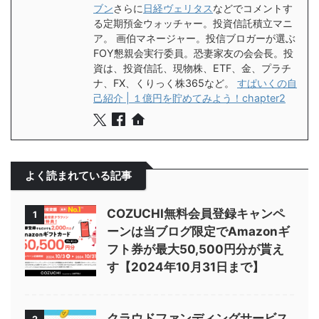
ブン
さらに
日経ヴェリタス
などでコメントす
る定期預金ウォッチャー。投資信託積立マニ
ア。 画伯マネージャー。投信ブロガーが選ぶ
FOY懇親会実行委員。恐妻家友の会会長。投
資は、投資信託、現物株、ETF、金、プラチ
ナ、FX、くりっく株365など。
すぱいくの自
己紹介 | １億円を貯めてみよう！chapter2
よく読まれている記事
COZUCHI無料会員登録キャンペ
1
ーンは当ブログ限定でAmazonギ
フト券が最大50,500円分が貰え
す【2024年10月31日まで】
クラウドファンディングサービス