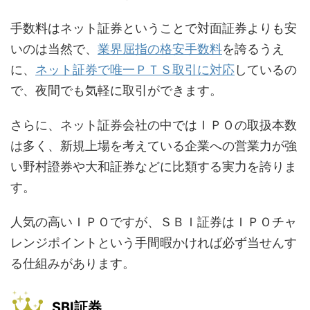
手数料はネット証券ということで対面証券よりも安
いのは当然で、
業界屈指の格安手数料
を誇るうえ
に、
ネット証券で唯一ＰＴＳ取引に対応
しているの
で、夜間でも気軽に取引ができます。
さらに、ネット証券会社の中ではＩＰＯの取扱本数
は多く、新規上場を考えている企業への営業力が強
い野村證券や大和証券などに比類する実力を誇りま
す。
人気の高いＩＰＯですが、ＳＢＩ証券はＩＰＯチャ
レンジポイントという手間暇かければ必ず当せんす
る仕組みがあります。
SBI証券