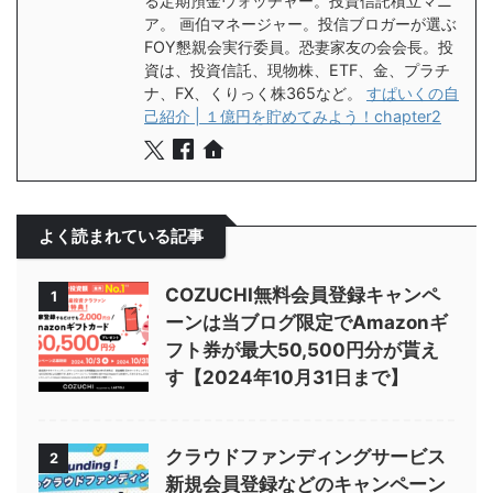
る定期預金ウォッチャー。投資信託積立マニ
ア。 画伯マネージャー。投信ブロガーが選ぶ
FOY懇親会実行委員。恐妻家友の会会長。投
資は、投資信託、現物株、ETF、金、プラチ
ナ、FX、くりっく株365など。
すぱいくの自
己紹介 | １億円を貯めてみよう！chapter2
よく読まれている記事
COZUCHI無料会員登録キャンペ
1
ーンは当ブログ限定でAmazonギ
フト券が最大50,500円分が貰え
す【2024年10月31日まで】
クラウドファンディングサービス
2
新規会員登録などのキャンペーン