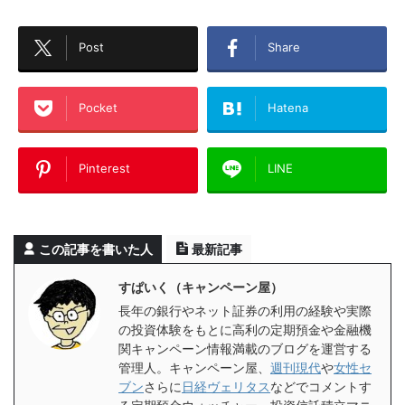
Post
Share
Pocket
Hatena
Pinterest
LINE
この記事を書いた人
最新記事
すぱいく（キャンペーン屋）
長年の銀行やネット証券の利用の経験や実際
の投資体験をもとに高利の定期預金や金融機
関キャンペーン情報満載のブログを運営する
管理人。キャンペーン屋、
週刊現代
や
女性セ
ブン
さらに
日経ヴェリタス
などでコメントす