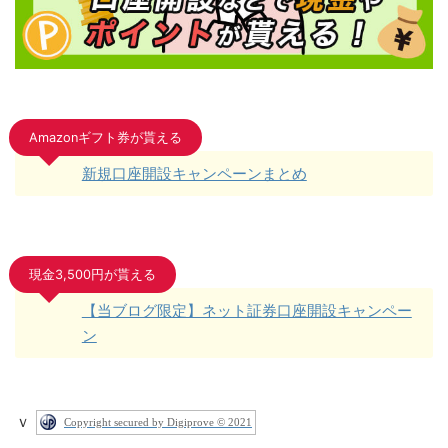
Amazonギフト券が貰える
新規口座開設キャンペーンまとめ
現金3,500円が貰える
【当ブログ限定】ネット証券口座開設キャンペー
ン
ｖ
Copyright secured by Digiprove © 2021