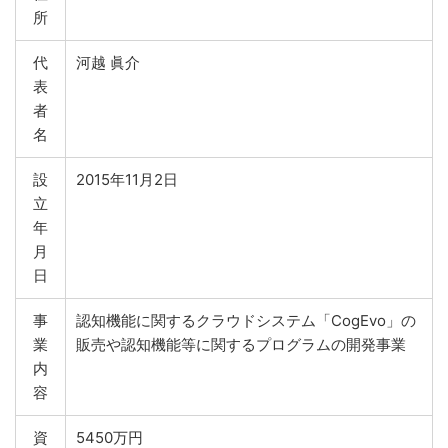
所
代
河越 眞介
表
者
名
設
2015年11月2日
立
年
月
日
事
認知機能に関するクラウドシステム「CogEvo」の
業
販売や認知機能等に関するプログラムの開発事業
内
容
資
5450万円