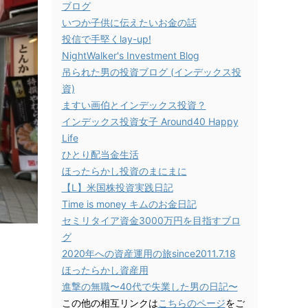
ブログ
いつか子供に伝えたいお金の話
投信で手堅くlay-up!
NightWalker's Investment Blog
吊られた男の投資ブログ (インデックス投
資)
ますい画伯とインデックス投資？
インデックス投資女子 Around40 Happy
Life
ひとり配当金生活
ほったらかし投資のまにまに
【L】米国株投資実践日記
Time is money キムのお金日記
セミリタイア資金3000万円を目指すブロ
グ
2020年への資産運用の旅since2011.7.18
ほったらかし資産用
進撃の無職〜40代で失業した男の日記〜
この他の相互リンクは
こちらのページ
をご