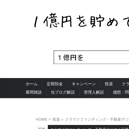
ホーム
定期預金
キャンペーン
投資
ク
幕間雑談
当ブログ解説
管理人解説
感想・問
HOME
>
投資
>
クラウドファンディング・不動産デジ