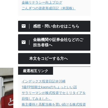
金融リテラシー向上ブログ
ごんぎつの資産形成日記（米国株）
感想・問い合わせはこちら
金融機関や証券会社などのご
担当者様へ
本文をコピーする方へ
厳選相互リンク
インデックス投資日記＠川崎
1級FP技能士kaoruのちょっといい話
サラリーマンが株式投資でセミリタイアを
目指してみました。
株主優待と高配当株を買い続ける株式投資