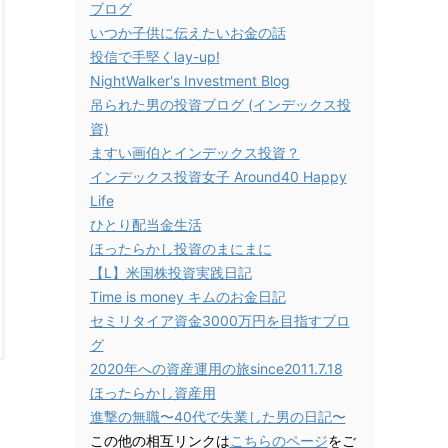
ブログ
いつか子供に伝えたいお金の話
投信で手堅くlay-up!
NightWalker's Investment Blog
吊られた男の投資ブログ (インデックス投
資)
ますい画伯とインデックス投資？
インデックス投資女子 Around40 Happy
Life
ひとり配当金生活
ほったらかし投資のまにまに
【L】米国株投資実践日記
Time is money キムのお金日記
セミリタイア資金3000万円を目指すブロ
グ
2020年への資産運用の旅since2011.7.18
ほったらかし資産用
進撃の無職〜40代で失業した男の日記〜
この他の相互リンクは
こちらのページ
をご