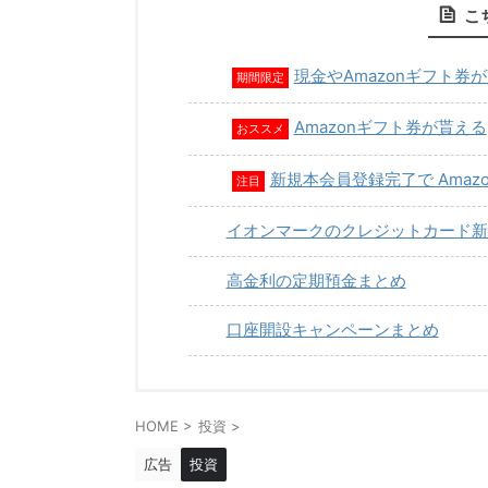
こ
現金やAmazonギフト券
期間限定
Amazonギフト券が貰える
おススメ
新規本会員登録完了で Amaz
注目
イオンマークのクレジットカード新
高金利の定期預金まとめ
口座開設キャンペーンまとめ
HOME
>
投資
>
広告
投資