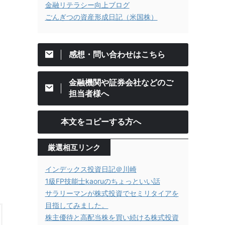
金融リテラシー向上ブログ
ごんぎつの資産形成日記（米国株）
感想・問い合わせはこちら
金融機関や証券会社などのご
担当者様へ
本文をコピーする方へ
厳選相互リンク
インデックス投資日記＠川崎
1級FP技能士kaoruのちょっといい話
サラリーマンが株式投資でセミリタイアを
目指してみました。
株主優待と高配当株を買い続ける株式投資