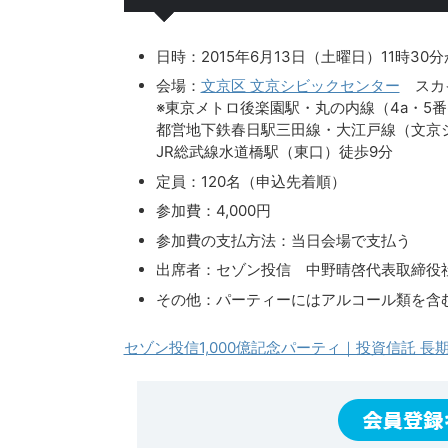
日時：2015年6月13日（土曜日）11時30
会場：
文京区 文京シビックセンター
スカイ
※東京メトロ後楽園駅・丸の内線（4a・5
都営地下鉄春日駅三田線・大江戸線（文京
JR総武線水道橋駅（東口）徒歩9分
定員：120名（申込先着順）
参加費：4,000円
参加費の支払方法：当日会場で支払う
出席者：セゾン投信 中野晴啓代表取締役
その他：パーティーにはアルコール類を含
セゾン投信1,000億記念パーティ｜投資信託 