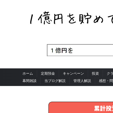
ホーム
定期預金
キャンペーン
投資
ク
幕間雑談
当ブログ解説
管理人解説
感想・問