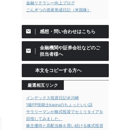
金融リテラシー向上ブログ
ごんぎつの資産形成日記（米国株）
感想・問い合わせはこちら
金融機関や証券会社などのご
担当者様へ
本文をコピーする方へ
厳選相互リンク
インデックス投資日記＠川崎
1級FP技能士kaoruのちょっといい話
サラリーマンが株式投資でセミリタイアを
目指してみました。
株主優待と高配当株を買い続ける株式投資