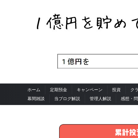
ホーム
定期預金
キャンペーン
投資
ク
幕間雑談
当ブログ解説
管理人解説
感想・問