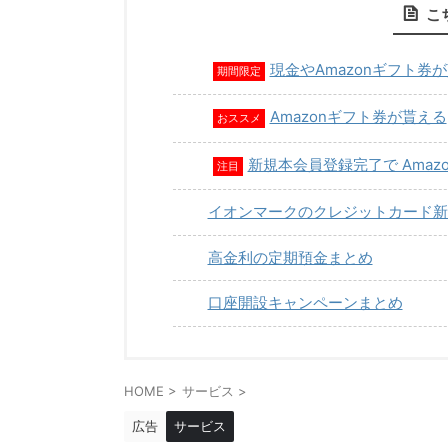
こ
現金やAmazonギフト券
期間限定
Amazonギフト券が貰える
おススメ
新規本会員登録完了で Amaz
注目
イオンマークのクレジットカード新
高金利の定期預金まとめ
口座開設キャンペーンまとめ
HOME
>
サービス
>
広告
サービス