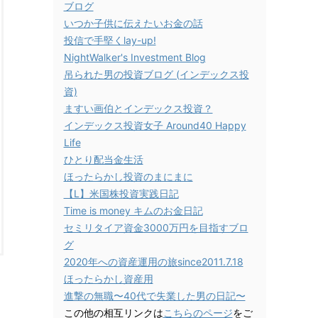
ブログ
いつか子供に伝えたいお金の話
投信で手堅くlay-up!
NightWalker's Investment Blog
吊られた男の投資ブログ (インデックス投
資)
ますい画伯とインデックス投資？
インデックス投資女子 Around40 Happy
Life
ひとり配当金生活
ほったらかし投資のまにまに
【L】米国株投資実践日記
Time is money キムのお金日記
セミリタイア資金3000万円を目指すブロ
グ
2020年への資産運用の旅since2011.7.18
ほったらかし資産用
進撃の無職〜40代で失業した男の日記〜
この他の相互リンクは
こちらのページ
をご