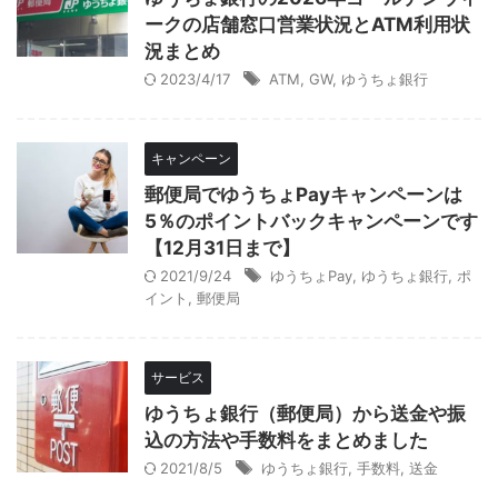
ークの店舗窓口営業状況とATM利用状
況まとめ
2023/4/17
ATM
,
GW
,
ゆうちょ銀行
キャンペーン
郵便局でゆうちょPayキャンペーンは
5％のポイントバックキャンペーンです
【12月31日まで】
2021/9/24
ゆうちょPay
,
ゆうちょ銀行
,
ポ
イント
,
郵便局
サービス
ゆうちょ銀行（郵便局）から送金や振
込の方法や手数料をまとめました
2021/8/5
ゆうちょ銀行
,
手数料
,
送金