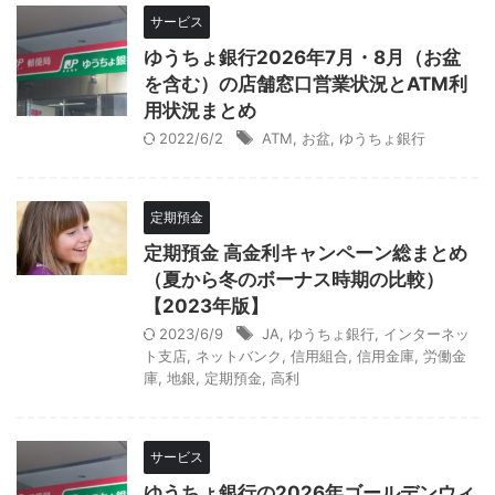
サービス
ゆうちょ銀行2026年7月・8月（お盆
を含む）の店舗窓口営業状況とATM利
用状況まとめ
2022/6/2
ATM
,
お盆
,
ゆうちょ銀行
定期預金
定期預金 高金利キャンペーン総まとめ
（夏から冬のボーナス時期の比較）
【2023年版】
2023/6/9
JA
,
ゆうちょ銀行
,
インターネッ
ト支店
,
ネットバンク
,
信用組合
,
信用金庫
,
労働金
庫
,
地銀
,
定期預金
,
高利
サービス
ゆうちょ銀行の2026年ゴールデンウィ