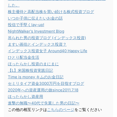
した。
株主優待と高配当株を買い続ける株式投資ブログ
いつか子供に伝えたいお金の話
投信で手堅くlay-up!
NightWalker's Investment Blog
吊られた男の投資ブログ (インデックス投資)
ますい画伯とインデックス投資？
インデックス投資女子 Around40 Happy Life
ひとり配当金生活
ほったらかし投資のまにまに
【L】米国株投資実践日記
Time is money キムのお金日記
セミリタイア資金3000万円を目指すブログ
2020年への資産運用の旅since2011.7.18
ほったらかし資産用
進撃の無職〜40代で失業した男の日記〜
この他の相互リンクは
こちらのページ
をご覧ください