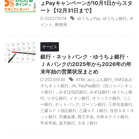
ょPayキャンペーンが10月1日からスタ
ート【12月31日まで】
2022/10/14
ゆうちょPay
,
ゆうちょ銀行
,
ポ
イント
,
郵便局
サービス
銀行・ネットバンク・ゆうちょ銀行・
ＪＡバンクの2025年から2026年の年
末年始の営業状況まとめ
2023/9/30
ATM
,
auじぶん銀行
,
GMOあお
ぞらネット銀行
,
JA
,
PayPay銀行（旧ジャパンネッ
ト銀行）
,
みずほ信託銀行
,
みずほ銀行
,
ゆうちょ銀
行
,
りそな銀行
,
イオン銀行
,
オリックス銀行
,
ソニ
ー銀行
,
ネットバンク
,
ローソン銀行
,
三井住友銀行
,
三菱ＵＦＪ信託銀行
,
三菱ＵＦＪ銀行
,
住信ＳＢＩネ
ット銀行
,
労働金庫
,
商工中金
,
大和ネクスト銀行
,
年末年始
,
楽天銀行
,
ＳＢＪ銀行