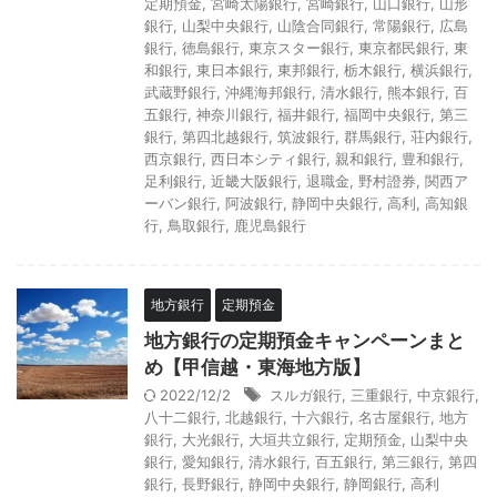
定期預金
,
宮崎太陽銀行
,
宮崎銀行
,
山口銀行
,
山形
銀行
,
山梨中央銀行
,
山陰合同銀行
,
常陽銀行
,
広島
銀行
,
徳島銀行
,
東京スター銀行
,
東京都民銀行
,
東
和銀行
,
東日本銀行
,
東邦銀行
,
栃木銀行
,
横浜銀行
,
武蔵野銀行
,
沖縄海邦銀行
,
清水銀行
,
熊本銀行
,
百
五銀行
,
神奈川銀行
,
福井銀行
,
福岡中央銀行
,
第三
銀行
,
第四北越銀行
,
筑波銀行
,
群馬銀行
,
荘内銀行
,
西京銀行
,
西日本シティ銀行
,
親和銀行
,
豊和銀行
,
足利銀行
,
近畿大阪銀行
,
退職金
,
野村證券
,
関西ア
ーバン銀行
,
阿波銀行
,
静岡中央銀行
,
高利
,
高知銀
行
,
鳥取銀行
,
鹿児島銀行
地方銀行
定期預金
地方銀行の定期預金キャンペーンまと
め【甲信越・東海地方版】
2022/12/2
スルガ銀行
,
三重銀行
,
中京銀行
,
八十二銀行
,
北越銀行
,
十六銀行
,
名古屋銀行
,
地方
銀行
,
大光銀行
,
大垣共立銀行
,
定期預金
,
山梨中央
銀行
,
愛知銀行
,
清水銀行
,
百五銀行
,
第三銀行
,
第四
銀行
,
長野銀行
,
静岡中央銀行
,
静岡銀行
,
高利