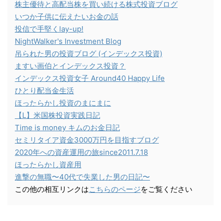
株主優待と高配当株を買い続ける株式投資ブログ
いつか子供に伝えたいお金の話
投信で手堅くlay-up!
NightWalker's Investment Blog
吊られた男の投資ブログ (インデックス投資)
ますい画伯とインデックス投資？
インデックス投資女子 Around40 Happy Life
ひとり配当金生活
ほったらかし投資のまにまに
【L】米国株投資実践日記
Time is money キムのお金日記
セミリタイア資金3000万円を目指すブログ
2020年への資産運用の旅since2011.7.18
ほったらかし資産用
進撃の無職〜40代で失業した男の日記〜
この他の相互リンクは
こちらのページ
をご覧ください