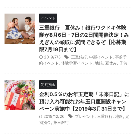
イベント
三重銀行 夏休み！銀行ワクドキ体験
隊が8月6日・7日の2日間開催決定！み
えぎんの頭取に質問できるぞ【応募期
限7月19日まで】
2019/7/3
三重銀行
,
中部イベント
,
事前予
約イベント
,
体験学習イベント
,
地銀
,
夏休み
,
子供
定期預金
金利0.5％のお年玉定期「未来日記」に
預け入れ可能なお年玉口座開設キャン
ペーン実施中【2019年3月31日まで】
2019/12/26
プレゼント
,
三重銀行
,
地銀
,
定
期預金
,
第三銀行