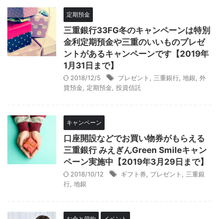
定期預金
三重銀行33FG冬のキャンペーンは特別
金利定期預金や三重のいいものプレゼ
ントがあるキャンペーンです【2019年
1月31日まで】
2018/12/5
プレゼント
,
三重銀行
,
地銀
,
外
貨預金
,
定期預金
,
投資信託
キャンペーン
口座開設などでお買い物券がもらえる
三重銀行 みえぎんGreen Smileキャン
ペーン実施中【2019年3月29日まで】
2018/10/12
ギフト券
,
プレゼント
,
三重銀
行
,
地銀
お金と節約
イベント