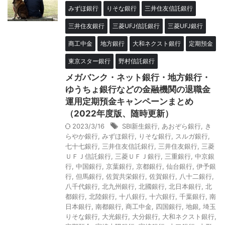
みずほ銀行
りそな銀行
三井住友信託銀行
三井住友銀行
三菱UFJ信託銀行
三菱UFJ銀行
商工中金
地方銀行
大和ネクスト銀行
定期預金
東京スター銀行
野村信託銀行
メガバンク・ネット銀行・地方銀行・
ゆうちょ銀行などの金融機関の退職金
運用定期預金キャンペーンまとめ
（2022年度版、随時更新）
2023/3/16
SBI新生銀行
,
あおぞら銀行
,
き
らやか銀行
,
みずほ銀行
,
りそな銀行
,
スルガ銀行
,
七十七銀行
,
三井住友信託銀行
,
三井住友銀行
,
三菱
ＵＦＪ信託銀行
,
三菱ＵＦＪ銀行
,
三重銀行
,
中京銀
行
,
中国銀行
,
京葉銀行
,
京都銀行
,
仙台銀行
,
伊予銀
行
,
但馬銀行
,
佐賀共栄銀行
,
佐賀銀行
,
八十二銀行
,
八千代銀行
,
北九州銀行
,
北國銀行
,
北日本銀行
,
北
都銀行
,
北陸銀行
,
十八銀行
,
十六銀行
,
千葉銀行
,
南
日本銀行
,
南都銀行
,
商工中金
,
四国銀行
,
地銀
,
埼玉
りそな銀行
,
大光銀行
,
大分銀行
,
大和ネクスト銀行
,