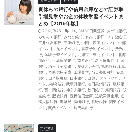
夏休みの銀行や信用金庫などの証券取
引場見学やお金の体験学習イベントま
とめ【2019年版】
2019/7/25
JA
,
SMBC日興証券
,
みずほ銀行
,
みちのく銀行
,
みなと銀行
,
もみじ銀行
,
りそな銀行
,
三井住友銀行
,
三重銀行
,
中国・四国イベント
,
中部
イベント
,
九州イベント
,
事前予約イベント
,
伊予銀
行
,
体験学習イベント
,
北海道・東北イベント
,
北海
道銀行
,
千葉興業銀行
,
南都銀行
,
名古屋銀行
,
四国
銀行
,
埼玉りそな銀行
,
夏休み
,
子供
,
宮崎銀行
,
山口
銀行
,
岡崎信用金庫
,
工場見学
,
当日参加可能
,
徳島
銀行
,
日本取引所
,
日本銀行
,
日興アセットマネジメ
ント
,
東邦銀行
,
武蔵野銀行
,
池田泉州銀行
,
琉球銀
行
,
百十四銀行
,
神奈川銀行
,
秋田銀行
,
第四銀行
,
筑
波銀行
,
肥後銀行
,
豊橋信用金庫
,
近畿労働金庫
,
近
畿大阪銀行
,
造幣局
,
長崎銀行
,
長野銀行
,
関東イベ
ント
,
関西イベント
,
鹿児島銀行
定期預金