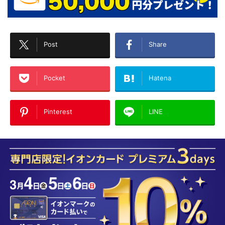
Post
Share
Pocket
Hatena
Pinterest
LINE