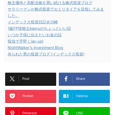
株主優待と高配当株を買い続ける株式投資ブログ
サラリーマンが株式投資でセミリタイアを目指してみま
した。
インデックス投資日記＠川崎
1級FP技能士kaoruのちょっといい話
いつか子供に伝えたいお金の話
投信で手堅くlay-up!
NightWalker's Investment Blog
吊られた男の投資ブログ (インデックス投資)
Post
Share
Pocket
Hatena
Pinterest
LINE