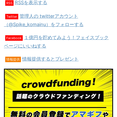
RSSを表示する
RSS
管理人の twitterアカウント
Twitter
（@Spike_komainu）をフォローする
１億円を貯めてみよう！フェイスブック
Facebook
ページにいいねする
情報提供するとプレゼント
情報提供