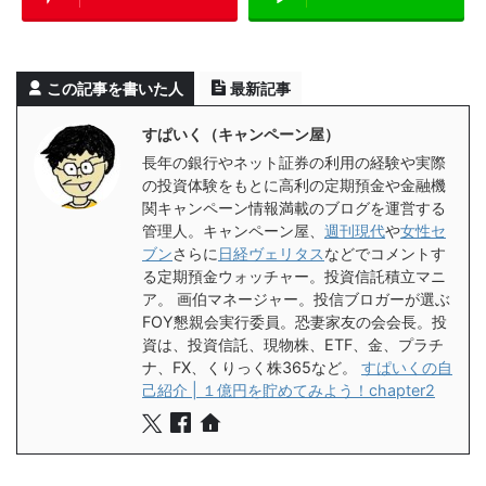
この記事を書いた人
最新記事
すぱいく（キャンペーン屋）
長年の銀行やネット証券の利用の経験や実際
の投資体験をもとに高利の定期預金や金融機
関キャンペーン情報満載のブログを運営する
管理人。キャンペーン屋、
週刊現代
や
女性セ
ブン
さらに
日経ヴェリタス
などでコメントす
る定期預金ウォッチャー。投資信託積立マニ
ア。 画伯マネージャー。投信ブロガーが選ぶ
FOY懇親会実行委員。恐妻家友の会会長。投
資は、投資信託、現物株、ETF、金、プラチ
ナ、FX、くりっく株365など。
すぱいくの自
己紹介 | １億円を貯めてみよう！chapter2