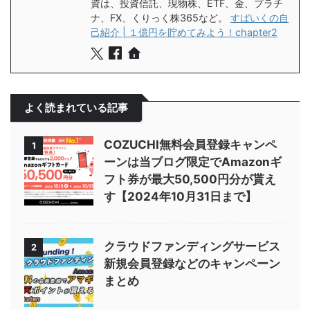
資は、投資信託、現物株、ETF、金、プラチ
ナ、FX、くりっく株365など。
すぱいくの自
己紹介 | １億円を貯めてみよう！chapter2
よく読まれている記事
COZUCHI無料会員登録キャンペ
1
ーンは当ブログ限定でAmazonギ
フト券が最大50,500円分が貰え
す【2024年10月31日まで】
クラウドファンディングサービス
2
新規会員登録などのキャンペーン
まとめ