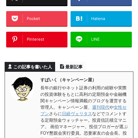
Pocket
Hatena
Pinterest
LINE
この記事を書いた人
最新記事
すぱいく（キャンペーン屋）
長年の銀行やネット証券の利用の経験や実際
の投資体験をもとに高利の定期預金や金融機
関キャンペーン情報満載のブログを運営する
管理人。キャンペーン屋、
週刊現代
や
女性セ
ブン
さらに
日経ヴェリタス
などでコメントす
る定期預金ウォッチャー。投資信託積立マニ
ア。 画伯マネージャー。投信ブロガーが選ぶ
FOY懇親会実行委員。恐妻家友の会会長。投