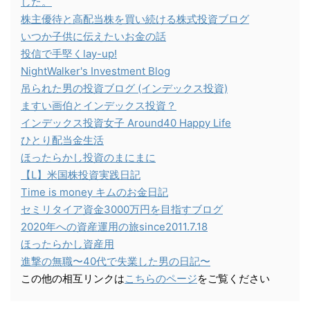
した。
株主優待と高配当株を買い続ける株式投資ブログ
いつか子供に伝えたいお金の話
投信で手堅くlay-up!
NightWalker's Investment Blog
吊られた男の投資ブログ (インデックス投資)
ますい画伯とインデックス投資？
インデックス投資女子 Around40 Happy Life
ひとり配当金生活
ほったらかし投資のまにまに
【L】米国株投資実践日記
Time is money キムのお金日記
セミリタイア資金3000万円を目指すブログ
2020年への資産運用の旅since2011.7.18
ほったらかし資産用
進撃の無職〜40代で失業した男の日記〜
この他の相互リンクは
こちらのページ
をご覧ください