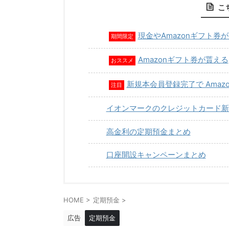
こ
現金やAmazonギフト券
期間限定
Amazonギフト券が貰える
おススメ
新規本会員登録完了で Amaz
注目
イオンマークのクレジットカード新
高金利の定期預金まとめ
口座開設キャンペーンまとめ
HOME
>
定期預金
>
広告
定期預金