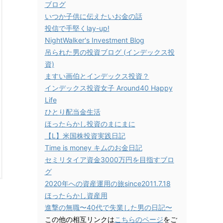
ブログ
いつか子供に伝えたいお金の話
投信で手堅くlay-up!
NightWalker's Investment Blog
吊られた男の投資ブログ (インデックス投
資)
ますい画伯とインデックス投資？
インデックス投資女子 Around40 Happy
Life
ひとり配当金生活
ほったらかし投資のまにまに
【L】米国株投資実践日記
Time is money キムのお金日記
セミリタイア資金3000万円を目指すブロ
グ
2020年への資産運用の旅since2011.7.18
ほったらかし資産用
進撃の無職〜40代で失業した男の日記〜
この他の相互リンクは
こちらのページ
をご