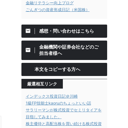
金融リテラシー向上ブログ
ごんぎつの資産形成日記（米国株）
感想・問い合わせはこちら
金融機関や証券会社などのご
担当者様へ
本文をコピーする方へ
厳選相互リンク
インデックス投資日記＠川崎
1級FP技能士kaoruのちょっといい話
サラリーマンが株式投資でセミリタイアを
目指してみました。
株主優待と高配当株を買い続ける株式投資