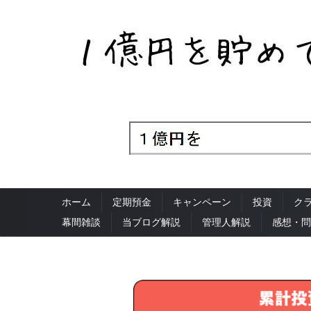
ホーム
定期預金
キャンペーン
投資
ク
幕間雑談
当ブログ解説
管理人解説
感想・問