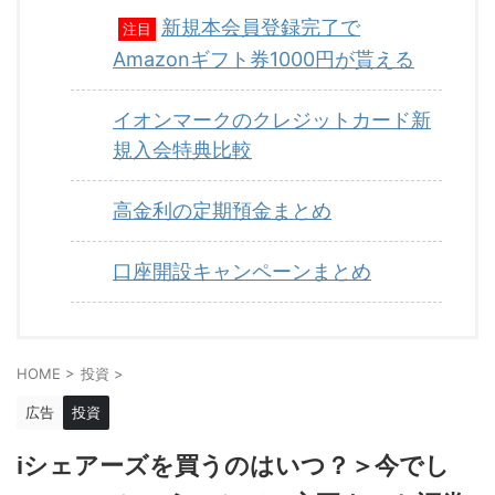
新規本会員登録完了で
注目
Amazonギフト券1000円が貰える
イオンマークのクレジットカード新
規入会特典比較
高金利の定期預金まとめ
口座開設キャンペーンまとめ
HOME
>
投資
>
広告
投資
iシェアーズを買うのはいつ？＞今でし