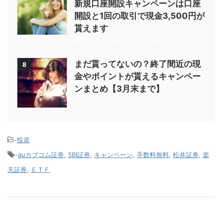
新規口座開設キャンペーンは口座
開設と1回の取引で現金3,500円が
貰えます
まだ貰ってないの？終了間近の現
8
金やポイントが貰えるキャンペー
ンまとめ【3月末まで】
-
投資
-
auカブコム証券
,
SBI証券
,
キャンペーン
,
手数料無料
,
松井証券
,
楽
天証券
,
ＥＴＦ