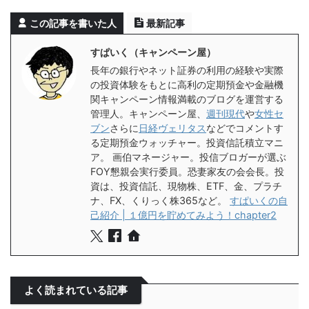
この記事を書いた人
最新記事
すぱいく（キャンペーン屋）
長年の銀行やネット証券の利用の経験や実際
の投資体験をもとに高利の定期預金や金融機
関キャンペーン情報満載のブログを運営する
管理人。キャンペーン屋、
週刊現代
や
女性セ
ブン
さらに
日経ヴェリタス
などでコメントす
る定期預金ウォッチャー。投資信託積立マニ
ア。 画伯マネージャー。投信ブロガーが選ぶ
FOY懇親会実行委員。恐妻家友の会会長。投
資は、投資信託、現物株、ETF、金、プラチ
ナ、FX、くりっく株365など。
すぱいくの自
己紹介 | １億円を貯めてみよう！chapter2
よく読まれている記事