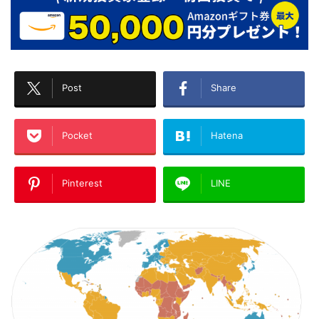
Post
Share
Pocket
Hatena
Pinterest
LINE