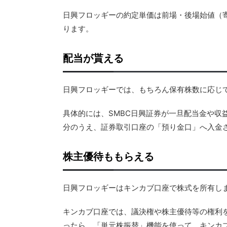
日興フロッギーの約定単価は前場・後場
始値（
ります。
配当が貰える
日興フロッギーでは、もちろん保有株数に応じ
具体的には、SMBC日興証券が一旦配当金や収
分のうえ、証券取引口座の「預り金口」へ入金
株主優待ももらえる
日興フロッギーはキンカブ口座で株式を所有し
キンカブ口座では、議決権や株主優待等の権利
ったら、
「単元株振替」機能
を使って、
キンカ