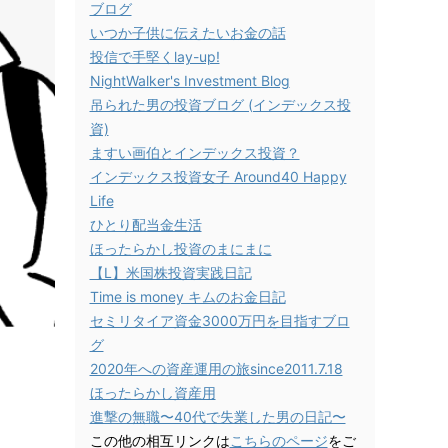
ブログ
いつか子供に伝えたいお金の話
投信で手堅くlay-up!
NightWalker's Investment Blog
吊られた男の投資ブログ (インデックス投
資)
ますい画伯とインデックス投資？
インデックス投資女子 Around40 Happy
Life
ひとり配当金生活
ほったらかし投資のまにまに
【L】米国株投資実践日記
Time is money キムのお金日記
セミリタイア資金3000万円を目指すブロ
グ
2020年への資産運用の旅since2011.7.18
ほったらかし資産用
進撃の無職〜40代で失業した男の日記〜
この他の相互リンクは
こちらのページ
をご