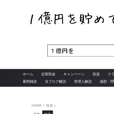
ホーム
定期預金
キャンペーン
投資
ク
幕間雑談
当ブログ解説
管理人解説
感想・問
HOME
>
投資
>