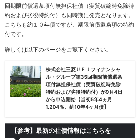
回期限前償還条項付無担保社債（実質破綻時免除特
約および劣後特約付）も同時期に発売となります。
こちらも約１０年債ですが、期限前償還条項の特約
付です。
詳しくは以下のページをご覧下ください。
株式会社三菱ＵＦＪフィナンシャ
ル・グループ第35回期限前償還条
項付無担保社債（実質破綻時免除
特約および劣後特約付）が9月4日
から申込開始【当初5年4ヵ月
1.204％、約10年4ヶ月債】
【参考】最新の社債情報はこちらを