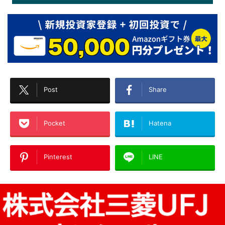
Post
Share
Pocket
Hatena
Pinterest
LINE