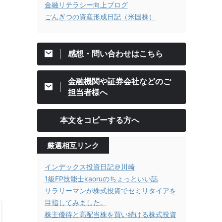
金融リテラシー向上ブログ
ごんぎつの資産形成日記（米国株）
感想・問い合わせはこちら
金融機関や証券会社などのご
担当者様へ
本文をコピーする方へ
厳選相互リンク
インデックス投資日記＠川崎
1級FP技能士kaoruのちょっといい話
サラリーマンが株式投資でセミリタイアを
目指してみました。
株主優待と高配当株を買い続ける株式投資