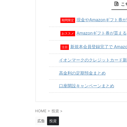
こ
現金やAmazonギフト券
期間限定
Amazonギフト券が貰える
おススメ
新規本会員登録完了で Amaz
注目
イオンマークのクレジットカード新
高金利の定期預金まとめ
口座開設キャンペーンまとめ
HOME
>
投資
>
広告
投資