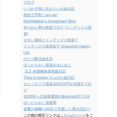
ブログ
いつか子供に伝えたいお金の話
投信で手堅くlay-up!
NightWalker's Investment Blog
吊られた男の投資ブログ (インデックス投
資)
ますい画伯とインデックス投資？
インデックス投資女子 Around40 Happy
Life
ひとり配当金生活
ほったらかし投資のまにまに
【L】米国株投資実践日記
Time is money キムのお金日記
セミリタイア資金3000万円を目指すブロ
グ
2020年への資産運用の旅since2011.7.18
ほったらかし資産用
進撃の無職〜40代で失業した男の日記〜
この他の相互リンクは
こちらのページ
をご