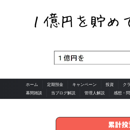
ホーム
定期預金
キャンペーン
投資
ク
幕間雑談
当ブログ解説
管理人解説
感想・問