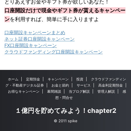
とりあえずお金やギフト券が欲しいあなた！
口座開設だけで現金やギフト券が貰えるキャンペー
ン
を利用すれば、簡単に手に入りますよ
口座開設キャンペーンまとめ
ネット証券口座開設キャンペーン
FX口座開設キャンペーン
クラウドファンディング口座開設キャンペーン
ホーム
定期預金
キャンペーン
投資
クラウドファンディン
グ・不動産デジタル証券
お金と節約
サービス
高金利定期預金
お得なキャンペーン
幕間雑談
当ブログ解説
管理人解説
感
想・問合せ
１億円を貯めてみよう！chapter2
© 2011 spike