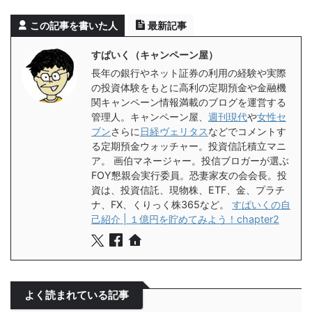
この記事を書いた人
最新記事
すぱいく（キャンペーン屋）
長年の銀行やネット証券の利用の経験や実際
の投資体験をもとに高利の定期預金や金融機
関キャンペーン情報満載のブログを運営する
管理人。キャンペーン屋、
週刊現代
や
女性セ
ブン
さらに
日経ヴェリタス
などでコメントす
る定期預金ウォッチャー。投資信託積立マニ
ア。 画伯マネージャー。投信ブロガーが選ぶ
FOY懇親会実行委員。恐妻家友の会会長。投
資は、投資信託、現物株、ETF、金、プラチ
ナ、FX、くりっく株365など。
すぱいくの自
己紹介 | １億円を貯めてみよう！chapter2
よく読まれている記事