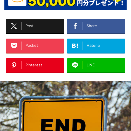
Post
Share
Pocket
Hatena
Pinterest
LINE