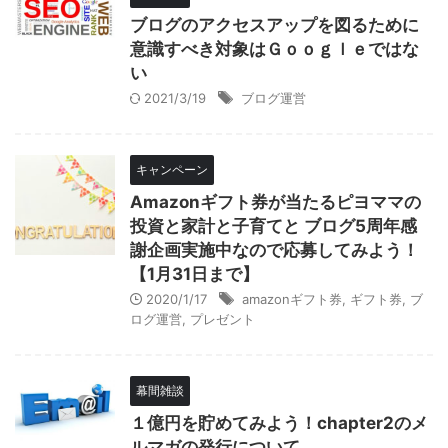
ブログのアクセスアップを図るために
意識すべき対象はＧｏｏｇｌｅではな
い
2021/3/19
ブログ運営
キャンペーン
Amazonギフト券が当たるピヨママの
投資と家計と子育てと ブログ5周年感
謝企画実施中なので応募してみよう！
【1月31日まで】
2020/1/17
amazonギフト券
,
ギフト券
,
ブ
ログ運営
,
プレゼント
幕間雑談
１億円を貯めてみよう！chapter2のメ
ルマガの発行について