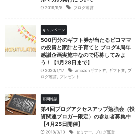
2019/9/5
ブログ運営
キャンペーン
500円分のギフト券が当たるピヨママ
の投資と家計と子育てと ブログ4周年
感謝企画実施中なので応募してみよ
う！【1月28日まで】
2020/1/17
amazonギフト券
,
ギフト券
,
ブ
ログ運営
,
プレゼント
幕間雑談
第4回ブログアクセスアップ勉強会（投
資関連ブロガー限定）の参加者募集中
【4月25日開催】
2018/3/13
セミナー
,
ブログ運営