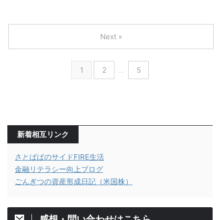
Next »
1
2
…
5
新着相互リンク
さとぱぱのサイドFIRE生活
金融リテラシー向上ブログ
ごんぎつの資産形成日記（米国株）
感想・問い合わせはこちら