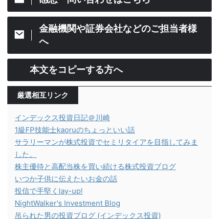
金融機関や証券会社などのご担当者様
へ
本文をコピーする方へ
厳選相互リンク
インデックス投資日記＠川崎
1級FP技能士kaoruのちょっといい話
サラリーマンが株式投資でセミリタイアを目指してみま
した。
株主優待と高配当株を買い続ける株式投資ブログ
いつか子供に伝えたいお金の話
投信で手堅くlay-up!
NightWalker's Investment Blog
吊られた男の投資ブログ (インデックス投資)