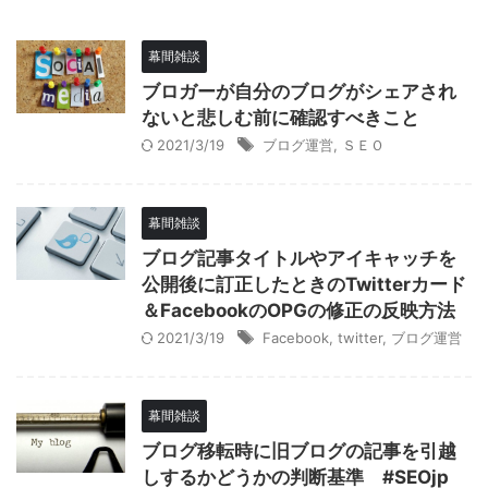
幕間雑談
ブロガーが自分のブログがシェアされ
ないと悲しむ前に確認すべきこと
2021/3/19
ブログ運営
,
ＳＥＯ
幕間雑談
ブログ記事タイトルやアイキャッチを
公開後に訂正したときのTwitterカード
＆FacebookのOPGの修正の反映方法
2021/3/19
Facebook
,
twitter
,
ブログ運営
幕間雑談
ブログ移転時に旧ブログの記事を引越
しするかどうかの判断基準 #SEOjp