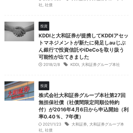
社
,
社債
投資
KDDIと大和証券が提携してKDDIアセッ
トマネジメントが新たに発足しauじぶ
ん銀行で投資信託やiDeCoを取り扱う
可能性が出てきました
2018/2/8
KDDI
,
大和証券グループ本社
投資
株式会社大和証券グループ本社第27回
無担保社債（社債間限定同順位特約
付）が2016年4月6日から申込開始（利
率0.40％、7年債）
2021/1/23
大和証券
,
大和証券グループ本
社
,
社債