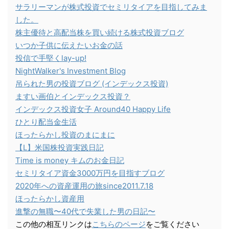
サラリーマンが株式投資でセミリタイアを目指してみま
した。
株主優待と高配当株を買い続ける株式投資ブログ
いつか子供に伝えたいお金の話
投信で手堅くlay-up!
NightWalker's Investment Blog
吊られた男の投資ブログ (インデックス投資)
ますい画伯とインデックス投資？
インデックス投資女子 Around40 Happy Life
ひとり配当金生活
ほったらかし投資のまにまに
【L】米国株投資実践日記
Time is money キムのお金日記
セミリタイア資金3000万円を目指すブログ
2020年への資産運用の旅since2011.7.18
ほったらかし資産用
進撃の無職〜40代で失業した男の日記〜
この他の相互リンクは
こちらのページ
をご覧ください