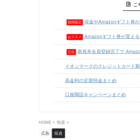
こ
現金やAmazonギフト券
期間限定
Amazonギフト券が貰える
おススメ
新規本会員登録完了で Amaz
注目
イオンマークのクレジットカード新
高金利の定期預金まとめ
口座開設キャンペーンまとめ
HOME
>
投資
>
広告
投資