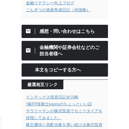
金融リテラシー向上ブログ
ごんぎつの資産形成日記（米国株）
感想・問い合わせはこちら
金融機関や証券会社などのご
担当者様へ
本文をコピーする方へ
厳選相互リンク
インデックス投資日記＠川崎
1級FP技能士kaoruのちょっといい話
サラリーマンが株式投資でセミリタイアを
目指してみました。
株主優待と高配当株を買い続ける株式投資