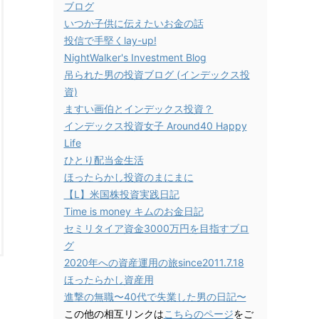
ブログ
いつか子供に伝えたいお金の話
投信で手堅くlay-up!
NightWalker's Investment Blog
吊られた男の投資ブログ (インデックス投
資)
ますい画伯とインデックス投資？
インデックス投資女子 Around40 Happy
Life
ひとり配当金生活
ほったらかし投資のまにまに
【L】米国株投資実践日記
Time is money キムのお金日記
セミリタイア資金3000万円を目指すブロ
グ
2020年への資産運用の旅since2011.7.18
ほったらかし資産用
進撃の無職〜40代で失業した男の日記〜
この他の相互リンクは
こちらのページ
をご