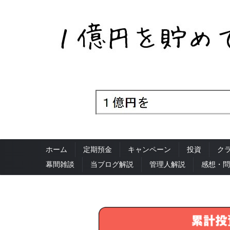
ホーム
定期預金
キャンペーン
投資
ク
幕間雑談
当ブログ解説
管理人解説
感想・問