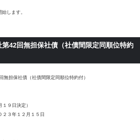
開始します。
第42回無担保社債（社債間限定同順位特約
2回無担保社債（社債間限定同順位特約付）
月１９日決定）
０２３年１２月１５日