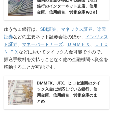
機関の資金を移動する裏技【地方
銀行のインターネット支店、信用
金庫、信用組合、労働金庫もOK】
ゆうちょ銀行は、
SBI証券
、
マネックス証券
、
楽天
証券
などの主要ネット証券会社のほか、
インヴァス
ト証券
、
マネーパートナーズ
、
ＤＭＭＦＸ
、
ＬＩＯ
Ｎ ＦＸ
などにおいてクイック入金可能ですので、
振込手数料を支払うことなく他の金融機関へ資金を
移動することが可能です。
DMMFX、JFX、ヒロセ通商のクイ
ック入金に対応している銀行、信
用金庫、信用組合、労働金庫のま
とめ