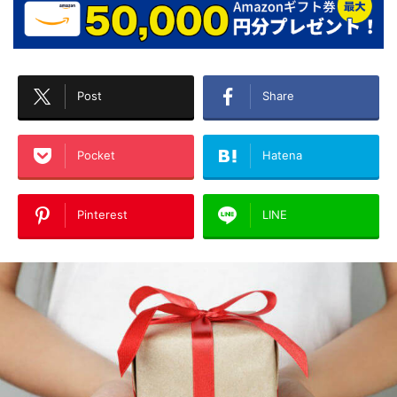
Post
Share
Pocket
Hatena
Pinterest
LINE