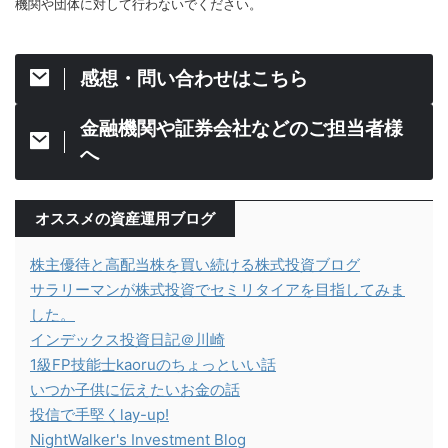
機関や団体に対して行わないでください。
感想・問い合わせはこちら
金融機関や証券会社などのご担当者様
へ
オススメの資産運用ブログ
株主優待と高配当株を買い続ける株式投資ブログ
サラリーマンが株式投資でセミリタイアを目指してみま
した。
インデックス投資日記＠川崎
1級FP技能士kaoruのちょっといい話
いつか子供に伝えたいお金の話
投信で手堅くlay-up!
NightWalker's Investment Blog