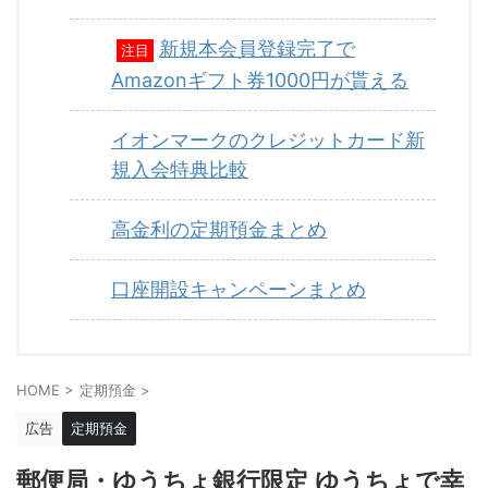
新規本会員登録完了で
注目
Amazonギフト券1000円が貰える
イオンマークのクレジットカード新
規入会特典比較
高金利の定期預金まとめ
口座開設キャンペーンまとめ
HOME
>
定期預金
>
広告
定期預金
郵便局・ゆうちょ銀行限定 ゆうちょで幸