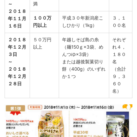
～
満
２０１８
１００万
平成３０年新潟産こ
３，１
年１１月
円以上
しひかり（1kg）
００名
１６日
２０１８
５０万円
年越しそば島の糸
それぞ
年１２月
以上
（麺150ｇ×3袋、め
れ４，
３日
んつゆ×3袋）
１８０
～
または越後製菓切り
名
２０１８
餅（400g）のいずれ
（合計
年１２月
か１つ
９，３
２８日
６０
名）