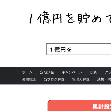
ホーム
定期預金
キャンペーン
投資
ク
幕間雑談
当ブログ解説
管理人解説
感想・問