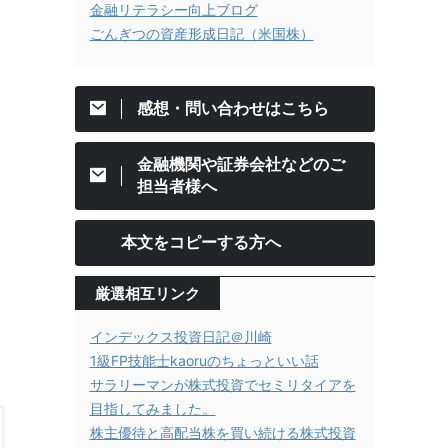
金融リテラシー向上ブログ
ごんぎつの資産形成日記（米国株）
感想・問い合わせはこちら
金融機関や証券会社などのご
担当者様へ
本文をコピーする方へ
厳選相互リンク
インデックス投資日記＠川崎
1級FP技能士kaoruのちょっといい話
サラリーマンが株式投資でセミリタイアを
目指してみました。
株主優待と高配当株を買い続ける株式投資