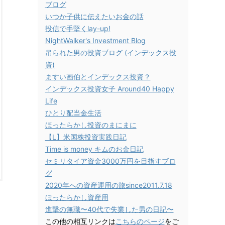
ブログ
いつか子供に伝えたいお金の話
投信で手堅くlay-up!
NightWalker's Investment Blog
吊られた男の投資ブログ (インデックス投
資)
ますい画伯とインデックス投資？
インデックス投資女子 Around40 Happy
Life
ひとり配当金生活
ほったらかし投資のまにまに
【L】米国株投資実践日記
Time is money キムのお金日記
セミリタイア資金3000万円を目指すブロ
グ
2020年への資産運用の旅since2011.7.18
ほったらかし資産用
進撃の無職〜40代で失業した男の日記〜
この他の相互リンクは
こちらのページ
をご