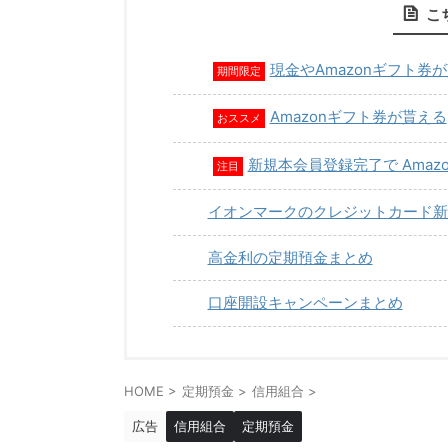
こ
現金やAmazonギフト券
期間限定
Amazonギフト券が貰える
おススメ
新規本会員登録完了で Amaz
注目
イオンマークのクレジットカード新
高金利の定期預金まとめ
口座開設キャンペーンまとめ
HOME
>
定期預金
>
信用組合
>
広告
信用組合
定期預金