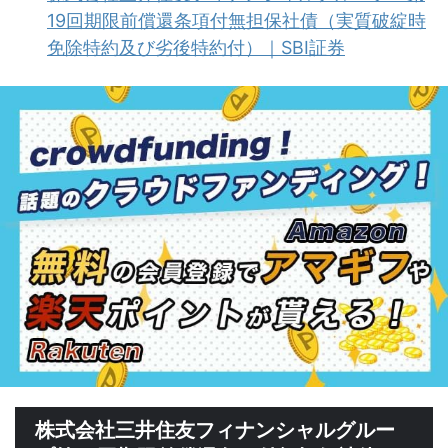
19回期限前償還条項付無担保社債（実質破綻時
免除特約及び劣後特約付）｜SBI証券
株式会社三井住友フィナンシャルグルー