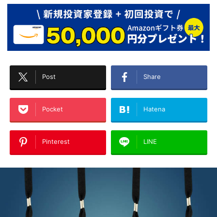
Post
Share
Pocket
Hatena
Pinterest
LINE