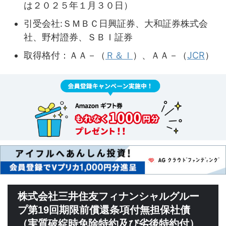
は２０２５年１月３０日）
引受会社:ＳＭＢＣ日興証券、大和証券株式会
社、野村證券、ＳＢＩ証券
取得格付：ＡＡ－（
Ｒ＆Ｉ
）、ＡＡ－（
JCR
）
株式会社三井住友フィナンシャルグルー
プ第19回期限前償還条項付無担保社債
（実質破綻時免除特約及び劣後特約付）