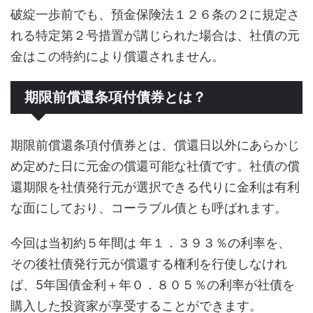
破綻一歩前でも、預金保険法１２６条の２に規定さ
れる特定第２号措置が講じられた場合は、社債の元
金はこの特約により償還されません。
期限前償還条項付債券とは？
期限前償還条項付債券とは、償還日以外にあらかじ
め定めた日に元金の償還可能な社債です。社債の償
還期限を社債発行元が選択できる代りに金利は有利
な面にしており、コーラブル債とも呼ばれます。
今回は当初約５年間は 年１．３９３％の利率を、
その後社債発行元が償還する権利を行使しなけれ
ば、5年国債金利＋年０．８０５％の利率が社債を
購入した投資家が享受することができます。