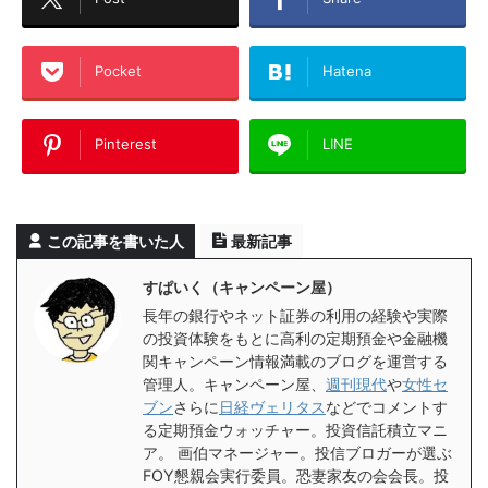
Pocket
Hatena
Pinterest
LINE
この記事を書いた人
最新記事
すぱいく（キャンペーン屋）
長年の銀行やネット証券の利用の経験や実際
の投資体験をもとに高利の定期預金や金融機
関キャンペーン情報満載のブログを運営する
管理人。キャンペーン屋、
週刊現代
や
女性セ
ブン
さらに
日経ヴェリタス
などでコメントす
る定期預金ウォッチャー。投資信託積立マニ
ア。 画伯マネージャー。投信ブロガーが選ぶ
FOY懇親会実行委員。恐妻家友の会会長。投