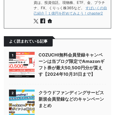
資は、投資信託、現物株、ETF、金、プラチ
ナ、FX、くりっく株365など。
すぱいくの自
己紹介 | １億円を貯めてみよう！chapter2
よく読まれている記事
COZUCHI無料会員登録キャンペ
1
ーンは当ブログ限定でAmazonギ
フト券が最大50,500円分が貰え
す【2024年10月31日まで】
クラウドファンディングサービス
2
新規会員登録などのキャンペーン
まとめ