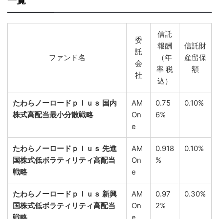
一覧
信託
委
報酬
信託財
託
ファンド名
（年
産留保
会
率 税
額
社
込）
たわらノーロードｐｌｕｓ 国内
AM
0.75
0.10%
株式高配当最小分散戦略
On
6%
e
たわらノーロードｐｌｕｓ 先進
AM
0.918
0.10%
国株式低ボラティリティ高配当
On
%
戦略
e
たわらノーロードｐｌｕｓ 新興
AM
0.97
0.30%
国株式低ボラティリティ高配当
On
2%
戦略
e