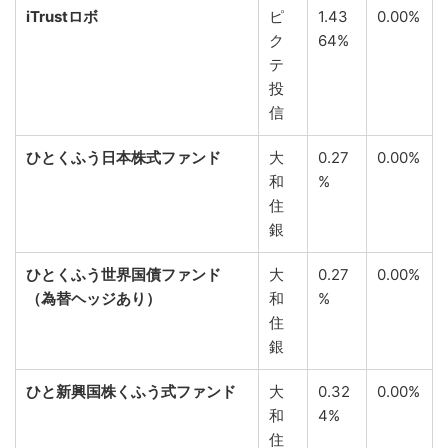
iTrustロボ
ピ
1.43
0.00%
ク
64%
テ
投
信
ひとくふう日本株式ファンド
大
0.27
0.00%
和
%
住
銀
ひとくふう世界国債ファンド
大
0.27
0.00%
（為替ヘッジあり）
和
%
住
銀
ひと新興国株くふう式ファンド
大
0.32
0.00%
和
4%
住