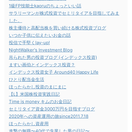
1級FP技能士kaoruのちょっといい話
サラリーマンが株式投資でセミリタイアを目指してみま
した。
株主優待と高配当株を買い続ける株式投資ブログ
いつか子供に伝えたいお金の話
投信で手堅くlay-up!
NightWalker's Investment Blog
吊られた男の投資ブログ (インデックス投資)
ますい画伯とインデックス投資？
インデックス投資女子 Around40 Happy Life
ひとり配当金生活
ほったらかし投資のまにまに
【L】米国株投資実践日記
Time is money キムのお金日記
セミリタイア資金3000万円を目指すブログ
2020年への資産運用の旅since2011.7.18
ほったらかし資産用
進撃の無職〜40代で失業した男の日記〜