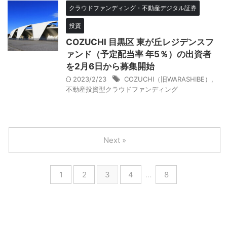
クラウドファンディング・不動産デジタル証券
投資
COZUCHI 目黒区 東が丘レジデンスフ
ァンド（予定配当率 年5％）の出資者
を2月6日から募集開始
2023/2/23
COZUCHI（旧WARASHIBE）
,
不動産投資型クラウドファンディング
Next »
1
2
3
4
…
8