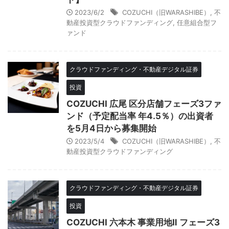
2023/6/2
COZUCHI（旧WARASHIBE）
,
不
動産投資型クラウドファンディング
,
任意組合型フ
ァンド
クラウドファンディング・不動産デジタル証券
投資
COZUCHI 広尾 区分店舗フェーズ3ファ
ンド（予定配当率 年4.5％）の出資者
を5月4日から募集開始
2023/5/4
COZUCHI（旧WARASHIBE）
,
不
動産投資型クラウドファンディング
クラウドファンディング・不動産デジタル証券
投資
COZUCHI 六本木 事業用地Ⅱ フェーズ3