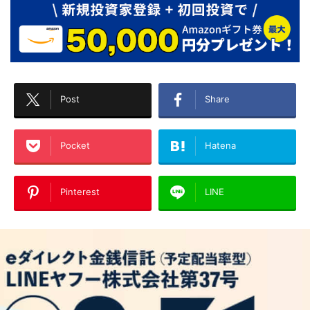
Post
Share
Pocket
Hatena
Pinterest
LINE